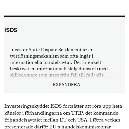
ISDS
Investor State Dispute Settlement är en
tvistlösningsmekanism som ofta ingår i
internationella handelsavtal. Det är enkelt
beskrivet en internationell skiljedomstol (med
skiljedomare som utses från fall till fall) där
företag kan stämma stater för att politiska beslut
+
EXPANDERA
påverkat företagets möjlighet att göra vinst i
landet. Som exempel kan nämnas att Vattenfall nu
stämmer Tyskland på många miljarder för deras
Investeringsskyddet ISDS fortsätter att röra upp heta
planerade avveckling av kärnkraft.
känslor i förhandlingarna om TTIP, det kommande
ISDS finns idag i över 3 000 avtal världen över,
frihandelsavtalet mellan EU och USA. I förra veckan
bland annat i handelsavtal mellan Sverige och
presenterade därför EU:s handelskommissionär