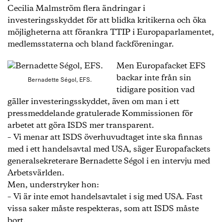
Kina. Svenska staten har dock aldrig varit föremål
Cecilia Malmström flera ändringar i
för stämning.
investeringsskyddet för att blidka kritikerna och öka
möjligheterna att förankra TTIP i Europaparlamentet,
medlemsstaterna och bland fackföreningar.
Men Europafacket EFS
backar inte från sin
Bernadette Ségol, EFS.
tidigare position vad
gäller investeringsskyddet, även om man i ett
pressmeddelande gratulerade Kommissionen för
arbetet att göra ISDS mer transparent.
– Vi menar att ISDS överhuvudtaget inte ska finnas
med i ett handelsavtal med USA, säger Europafackets
generalsekreterare Bernadette Ségol i en intervju med
Arbetsvärlden.
Men, understryker hon:
– Vi är inte emot handelsavtalet i sig med USA. Fast
vissa saker måste respekteras, som att ISDS måste
bort.