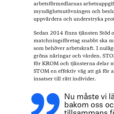
arbetsförmedlarnas arbetsuppgifte
myndighetsutövningen och besluts
uppvärdera och understryka profe
Sedan 2014 finns tjänsten Stöd
matchningsföretag snabbt ska m
som behöver arbetskraft. I nulä
gröna näringar och vården. STO
för KROM och tjänsterna delar 
STOM en effektiv väg att gå för a
insatser till rätt individer.
Nu måste vi l
bakom oss oc
tillsammans f