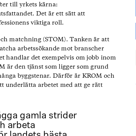
r till yrkets kärna:
fattandet. Det är ett sätt att
ssionens viktiga roll.
 och matchning (STOM). Tanken är att
atcha arbetssökande mot branscher
get handlar det exempelvis om jobb inom
M är den tjänst som ligger som grund
många byggstenar. Därför är KROM och
tt underlätta arbetet med att ge rätt
ägga gamla strider
h arbeta
ör landets bästa.