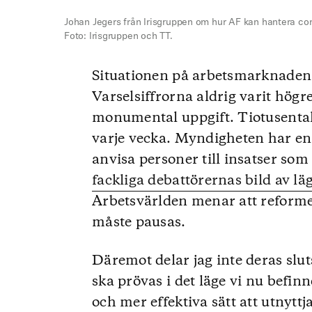
Johan Jegers från Irisgruppen om hur AF kan hantera co
Foto: Irisgruppen och TT.
Situationen på arbetsmarknaden 
Varselsiffrorna aldrig varit högr
monumental uppgift. Tiotusental
varje vecka. Myndigheten har en o
anvisa personer till insatser som 
fackliga debattörernas bild av lä
Arbetsvärlden menar att reform
måste pausas.
Däremot delar jag inte deras slu
ska prövas i det läge vi nu befinne
och mer effektiva sätt att utnytt