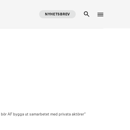
NYHETSBREV
SÖK
”