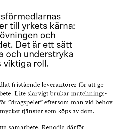
tsförmedlarnas
r till yrkets kärna:
övningen och
et. Det är ett sätt
a och understryka
viktiga roll.
t fristående leverantörer för att ge
bete. Lite slarvigt brukar matchnings-
för ”dragspelet” eftersom man vid behov
 mycket tjänster som köps av dem.
detta samarbete. Renodla därför