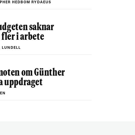
PHER HEDBOM RYDAEUS
udgeten saknar
fler i arbete
 LUNDELL
moten om Günther
a uppdraget
EEN