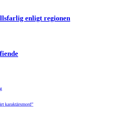
lsfarlig enligt regionen
fiende
ng
ärt karaktärsmord”