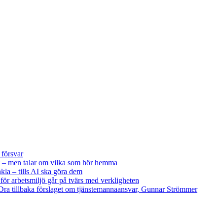
 försvar
 – men talar om vilka som hör hemma
kla – tills AI ska göra dem
 för arbetsmiljö går på tvärs med verkligheten
ra tillbaka förslaget om tjänstemannaansvar, Gunnar Strömmer