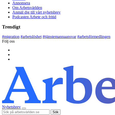
Annonsera
Om Arbetsvärlden
Anmäl dig till vårt nyhetsbrev
Podcasten Arbete och fritid
Trendigt
#
migration
#
arbetslöshet
#
tjänstemannaansvar
#
arbetsförmedlingen
Följ oss
Nyhetsbrev
Sök