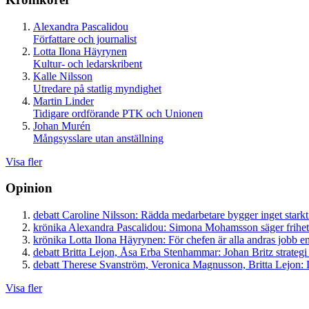
Alexandra Pascalidou
Författare och journalist
Lotta Ilona Häyrynen
Kultur- och ledarskribent
Kalle Nilsson
Utredare på statlig myndighet
Martin Linder
Tidigare ordförande PTK och Unionen
Johan Murén
Mångsysslare utan anställning
Visa fler
Opinion
debatt
Caroline Nilsson:
Rädda medarbetare bygger inget starkt
krönika
Alexandra Pascalidou:
Simona Mohamsson säger frihet
krönika
Lotta Ilona Häyrynen:
För chefen är alla andras jobb en
debatt
Britta Lejon, Åsa Erba Stenhammar:
Johan Britz strategi
debatt
Therese Svanström, Veronica Magnusson, Britta Lejon:
D
Visa fler