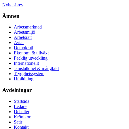
Nyhetsbrev
Ämnen
Arbetsmarknad
Arbetsmiljö
Arbetsrätt
Avtal
Demokrati
Ekonomi & tillväxt
Facklig utveckling
Internationellt
Jämställdhet & mångfald
Trygghetssystem
Utbildning
Avdelningar
Startsida
Ledare
Debatter
Krönikor
Satir
Kontakt