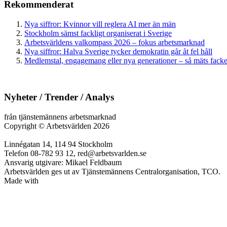
Rekommenderat
Nya siffror: Kvinnor vill reglera AI mer än män
Stockholm sämst fackligt organiserat i Sverige
Arbetsvärldens valkompass 2026 – fokus arbetsmarknad
Nya siffror: Halva Sverige tycker demokratin går åt fel håll
Medlemstal, engagemang eller nya generationer – så mäts facken
Nyheter / Trender / Analys
från tjänstemännens arbetsmarknad
Copyright
©
Arbetsvärlden 2026
Linnégatan 14, 114 94 Stockholm
Telefon 08-782 93 12, red@arbetsvarlden.se
Ansvarig utgivare: Mikael Feldbaum
Arbetsvärlden ges ut av Tjänstemännens Centralorganisation, TCO.
Made with