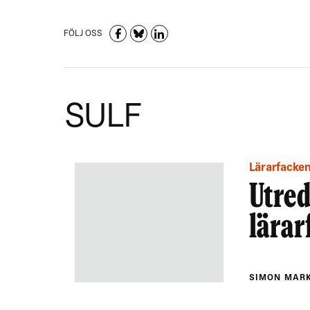
FÖLJ OSS
SULF
Lärarfacke
Utred
lärar
SIMON MAR