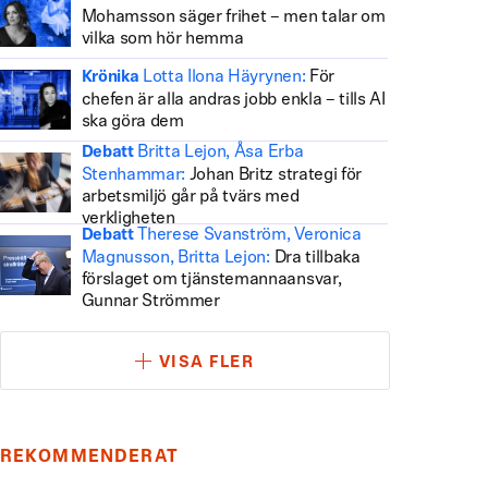
Mohamsson säger frihet – men talar om
vilka som hör hemma
Lotta Ilona Häyrynen:
För
Krönika
chefen är alla andras jobb enkla – tills AI
ska göra dem
Britta Lejon, Åsa Erba
Debatt
Stenhammar:
Johan Britz strategi för
arbetsmiljö går på tvärs med
verkligheten
Therese Svanström, Veronica
Debatt
Magnusson, Britta Lejon:
Dra tillbaka
förslaget om tjänstemannaansvar,
Gunnar Strömmer
VISA FLER
REKOMMENDERAT