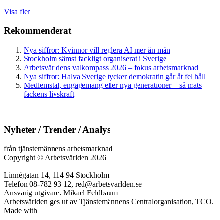
Visa fler
Rekommenderat
Nya siffror: Kvinnor vill reglera AI mer än män
Stockholm sämst fackligt organiserat i Sverige
Arbetsvärldens valkompass 2026 – fokus arbetsmarknad
Nya siffror: Halva Sverige tycker demokratin går åt fel håll
Medlemstal, engagemang eller nya generationer – så mäts
fackens livskraft
Nyheter / Trender / Analys
från tjänstemännens arbetsmarknad
Copyright
©
Arbetsvärlden 2026
Linnégatan 14, 114 94 Stockholm
Telefon 08-782 93 12, red@arbetsvarlden.se
Ansvarig utgivare: Mikael Feldbaum
Arbetsvärlden ges ut av Tjänstemännens Centralorganisation, TCO.
Made with