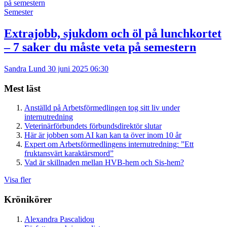
Semester
Extrajobb, sjukdom och öl på lunchkortet
– 7 saker du måste veta på semestern
Sandra Lund
30 juni 2025 06:30
Mest läst
Anställd på Arbetsförmedlingen tog sitt liv under
internutredning
Veterinärförbundets förbundsdirektör slutar
Här är jobben som AI kan kan ta över inom 10 år
Expert om Arbetsförmedlingens internutredning: ”Ett
fruktansvärt karaktärsmord”
Vad är skillnaden mellan HVB-hem och Sis-hem?
Visa fler
Krönikörer
Alexandra Pascalidou