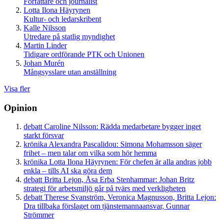
Författare och journalist
Lotta Ilona Häyrynen
Kultur- och ledarskribent
Kalle Nilsson
Utredare på statlig myndighet
Martin Linder
Tidigare ordförande PTK och Unionen
Johan Murén
Mångsysslare utan anställning
Visa fler
Opinion
debatt
Caroline Nilsson:
Rädda medarbetare bygger inget
starkt försvar
krönika
Alexandra Pascalidou:
Simona Mohamsson säger
frihet – men talar om vilka som hör hemma
krönika
Lotta Ilona Häyrynen:
För chefen är alla andras jobb
enkla – tills AI ska göra dem
debatt
Britta Lejon, Åsa Erba Stenhammar:
Johan Britz
strategi för arbetsmiljö går på tvärs med verkligheten
debatt
Therese Svanström, Veronica Magnusson, Britta Lejon:
Dra tillbaka förslaget om tjänstemannaansvar, Gunnar
Strömmer