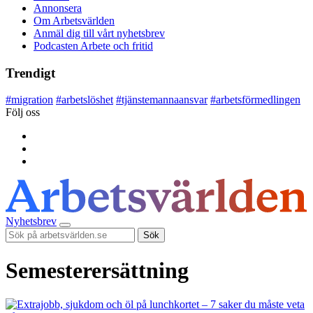
Annonsera
Om Arbetsvärlden
Anmäl dig till vårt nyhetsbrev
Podcasten Arbete och fritid
Trendigt
#
migration
#
arbetslöshet
#
tjänstemannaansvar
#
arbetsförmedlingen
Följ oss
Nyhetsbrev
Sök
Semesterersättning