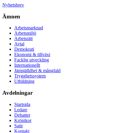
Nyhetsbrev
Ämnen
Arbetsmarknad
Arbetsmiljö
Arbetsrätt
Avtal
Demokrati
Ekonomi & tillväxt
Facklig utveckling
Internationellt
Jämställdhet & mångfald
Trygghetssystem
Utbildning
Avdelningar
Startsida
Ledare
Debatter
Krönikor
Satir
Kontakt