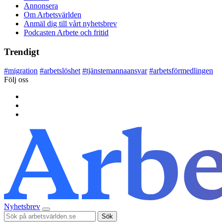
Annonsera
Om Arbetsvärlden
Anmäl dig till vårt nyhetsbrev
Podcasten Arbete och fritid
Trendigt
#
migration
#
arbetslöshet
#
tjänstemannaansvar
#
arbetsförmedlingen
Följ oss
Nyhetsbrev
Sök