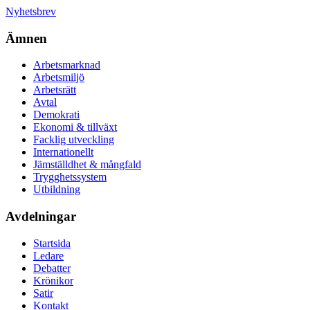
Nyhetsbrev
Ämnen
Arbetsmarknad
Arbetsmiljö
Arbetsrätt
Avtal
Demokrati
Ekonomi & tillväxt
Facklig utveckling
Internationellt
Jämställdhet & mångfald
Trygghetssystem
Utbildning
Avdelningar
Startsida
Ledare
Debatter
Krönikor
Satir
Kontakt