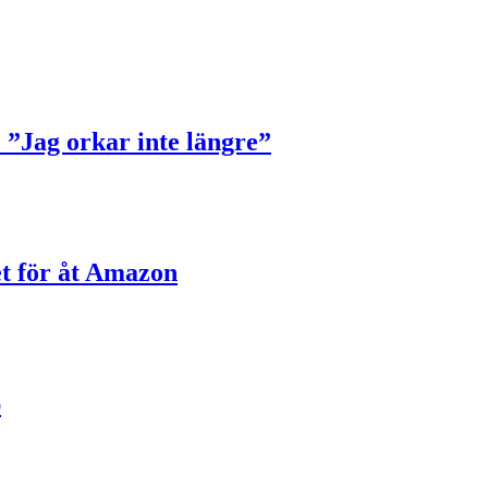
: ”Jag orkar inte längre”
let för åt Amazon
b