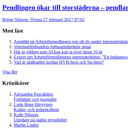
Pendlingen ökar till storstäderna – pendla
Börge Nilsson /Textra
27 februari 2017 07:02
Mest läst
Anställd på Arbetsförmedlingen tog sitt liv under internutredni
Veterinärförbundets förbundsdirektör slutar
Här är jobben som AI kan kan ta över inom 10 år
Expert om Arbetsförmedlingens internutredning: ”Ett fruktansv
Vad är skillnaden mellan HVB-hem och Sis-hem?
Visa fler
Krönikörer
Alexandra Pascalidou
Författare och journalist
Lotta Ilona Häyrynen
Kultur- och ledarskribent
Kalle Nilsson
Utredare på statlig myndighet
Martin Linder