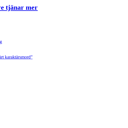
re tjänar mer
ng
ärt karaktärsmord”