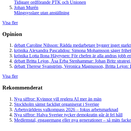
Tidigare ordförande PTK och Unionen
Johan Murén
Mångsysslare utan anställning
Visa fler
Opinion
debatt
Caroline Nilsson:
Rädda medarbetare bygger inget starkt
krönika
Alexandra Pascalidou:
Simona Mohamsson säger frihet
krönika
Lotta Ilona Häyrynen:
För chefen är alla andras jobb en
debatt
Britta Lejon, Åsa Erba Stenhammar:
Johan Britz strategi
debatt
Therese Svanström, Veronica Magnusson, Britta Lejon:
D
Visa fler
Rekommenderat
Nya siffror: Kvinnor vill reglera AI mer än män
Stockholm sämst fackligt organiserat i Sverige
Arbetsvärldens valkompass 2026 – fokus arbetsmarknad
Nya siffror: Halva Sverige tycker demokratin går åt fel håll
Medlemstal, engagemang eller nya generationer – så mäts facken