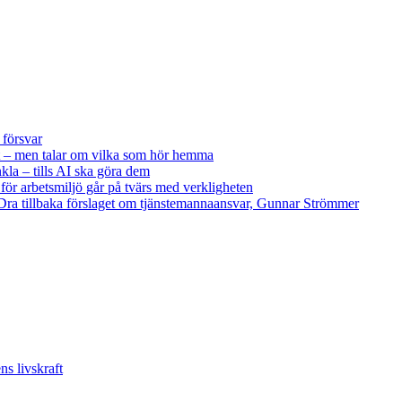
 försvar
 – men talar om vilka som hör hemma
kla – tills AI ska göra dem
 för arbetsmiljö går på tvärs med verkligheten
ra tillbaka förslaget om tjänstemannaansvar, Gunnar Strömmer
s livskraft