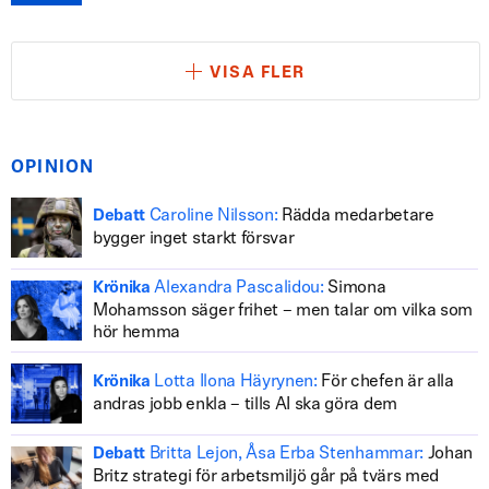
VISA FLER
OPINION
Caroline Nilsson:
Rädda medarbetare
Debatt
bygger inget starkt försvar
Alexandra Pascalidou:
Simona
Krönika
Mohamsson säger frihet – men talar om vilka som
hör hemma
Lotta Ilona Häyrynen:
För chefen är alla
Krönika
andras jobb enkla – tills AI ska göra dem
Britta Lejon, Åsa Erba Stenhammar:
Johan
Debatt
Britz strategi för arbetsmiljö går på tvärs med