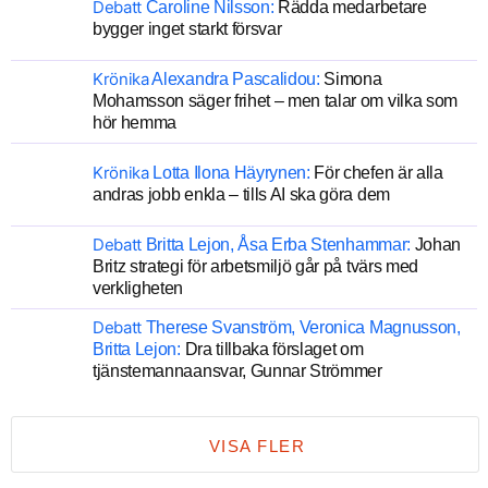
Debatt
Caroline Nilsson:
Rädda medarbetare
bygger inget starkt försvar
Krönika
Alexandra Pascalidou:
Simona
Mohamsson säger frihet – men talar om vilka som
hör hemma
Krönika
Lotta Ilona Häyrynen:
För chefen är alla
andras jobb enkla – tills AI ska göra dem
Debatt
Britta Lejon, Åsa Erba Stenhammar:
Johan
Britz strategi för arbetsmiljö går på tvärs med
verkligheten
Debatt
Therese Svanström, Veronica Magnusson,
Britta Lejon:
Dra tillbaka förslaget om
tjänstemannaansvar, Gunnar Strömmer
VISA FLER