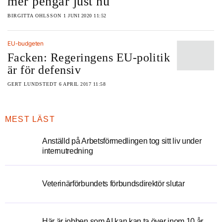
mer pengar just nu
BIRGITTA OHLSSON
1 JUNI 2020 11:52
EU-budgeten
Facken: Regeringens EU-politik
är för defensiv
GERT LUNDSTEDT
6 APRIL 2017 11:58
MEST LÄST
Anställd på Arbetsförmedlingen tog sitt liv under
internutredning
Veterinärförbundets förbundsdirektör slutar
Här är jobben som AI kan kan ta över inom 10 år