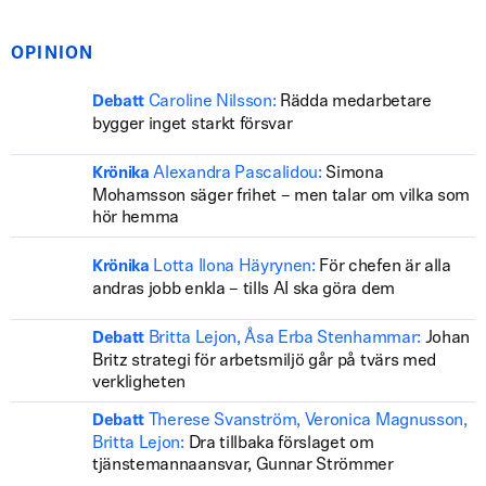
OPINION
Caroline Nilsson:
Rädda medarbetare
Debatt
bygger inget starkt försvar
Alexandra Pascalidou:
Simona
Krönika
Mohamsson säger frihet – men talar om vilka som
hör hemma
Lotta Ilona Häyrynen:
För chefen är alla
Krönika
andras jobb enkla – tills AI ska göra dem
Britta Lejon, Åsa Erba Stenhammar:
Johan
Debatt
Britz strategi för arbetsmiljö går på tvärs med
verkligheten
Therese Svanström, Veronica Magnusson,
Debatt
Britta Lejon:
Dra tillbaka förslaget om
tjänstemannaansvar, Gunnar Strömmer