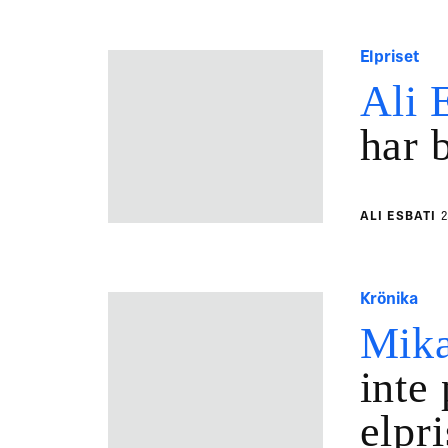
Elpriset
Ali 
har b
ALI ESBATI
2
Krönika
Mika
inte 
elpr