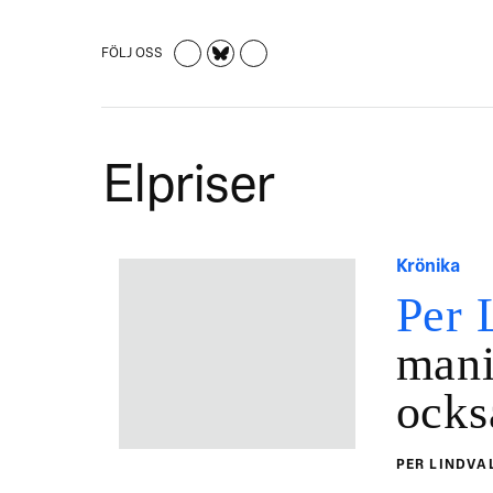
FÖLJ OSS
Elpriser
Krönika
Per 
mani
ocks
PER LINDVA