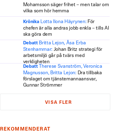
Mohamsson säger frihet – men talar om
vilka som hör hemma
Lotta Ilona Häyrynen:
För
Krönika
chefen är alla andras jobb enkla – tills AI
ska göra dem
Britta Lejon, Åsa Erba
Debatt
Stenhammar:
Johan Britz strategi för
arbetsmiljö går på tvärs med
verkligheten
Therese Svanström, Veronica
Debatt
Magnusson, Britta Lejon:
Dra tillbaka
förslaget om tjänstemannaansvar,
Gunnar Strömmer
VISA FLER
REKOMMENDERAT