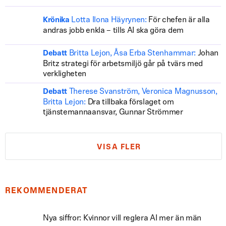
Lotta Ilona Häyrynen:
För chefen är alla
Krönika
andras jobb enkla – tills AI ska göra dem
Britta Lejon, Åsa Erba Stenhammar:
Johan
Debatt
Britz strategi för arbetsmiljö går på tvärs med
verkligheten
Therese Svanström, Veronica Magnusson,
Debatt
Britta Lejon:
Dra tillbaka förslaget om
tjänstemannaansvar, Gunnar Strömmer
VISA FLER
REKOMMENDERAT
Nya siffror: Kvinnor vill reglera AI mer än män