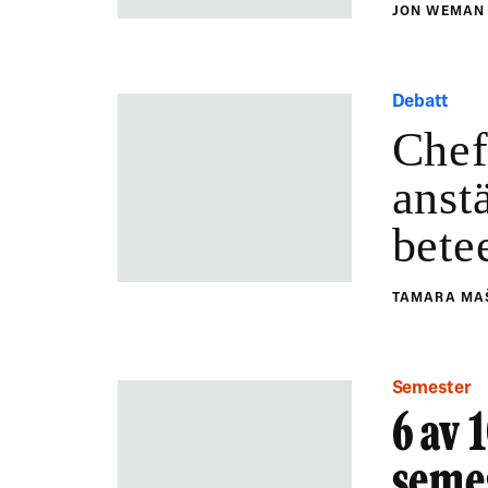
JON WEMA
Debatt
Chef
anst
bete
TAMARA MA
Semester
6 av 
seme