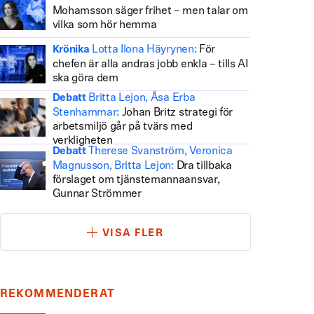
Mohamsson säger frihet – men talar om
vilka som hör hemma
Lotta Ilona Häyrynen:
För
Krönika
chefen är alla andras jobb enkla – tills AI
ska göra dem
Britta Lejon, Åsa Erba
Debatt
Stenhammar:
Johan Britz strategi för
arbetsmiljö går på tvärs med
verkligheten
Therese Svanström, Veronica
Debatt
Magnusson, Britta Lejon:
Dra tillbaka
förslaget om tjänstemannaansvar,
Gunnar Strömmer
VISA FLER
REKOMMENDERAT