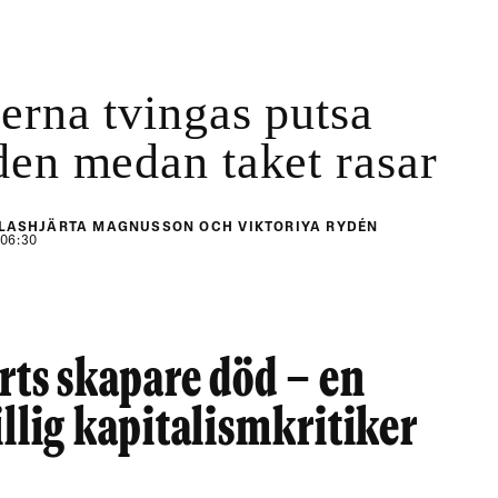
erna tvingas putsa
den medan taket rasar
LASHJÄRTA MAGNUSSON OCH VIKTORIYA RYDÉN
 06:30
rts skapare död – en
illig kapitalismkritiker