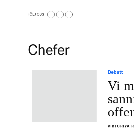
FÖLJ OSS
Chefer
Debatt
Vi m
sann
offe
VIKTORIYA 