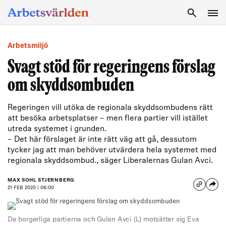
SÖK
Arbetsmiljö
Svagt stöd för regeringens förslag
om skyddsombuden
Regeringen vill utöka de regionala skyddsombudens rätt
att besöka arbetsplatser – men flera partier vill istället
utreda systemet i grunden.
– Det här förslaget är inte rätt väg att gå, dessutom
tycker jag att man behöver utvärdera hela systemet med
regionala skyddsombud., säger Liberalernas Gulan Avci.
MAX SOHL STJERNBERG
21 FEB 2020 | 06:00
De borgerliga partierna och Gulan Avci (L) motsätter sig Eva