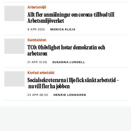
Arbetsmiljö
Allt fler anmälningar om corona-tillbud till
Arbetsmiljöverket
8 APR 2020
MONICA KLEJA
Samtalston
TCO: Ohövlighet hotar demokratin och
arbetsron
21 APR 13:08
SUSANNA LUNDELL
Kortad arbetstid
Socialsekreterarna i Hjo fick sänkt arbetstid –
nu vill fler ha jobben
23 APR 06:30
HENRIK LENNGREN