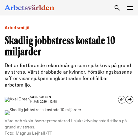
SÖK
Arbetsmiljö
Skadlig jobbstress kostade 10
miljarder
Det är fortfarande rekordmånga som sjukskrivs på grund
av stress. Värst drabbade är kvinnor. Försäkringskassans
siffror visar sjukpenningkostnaden för ohållbar
arbetsmiljö.
AXEL GREEN
14 JAN 2026 | 12:58
Vård och skola överrepresenterad i sjukskrivningsstatistiken på
grund av stress.
Foto: Magnus Lejhall/TT