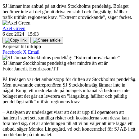
SJ lämnar inte anbud på att driva Stockholms pendeltåg. Bolaget
bedömer inte att det går att driva en stabil och långsiktigt hållbar
trafik utifrån regionens krav. ”Extremt oroväckande”, säger facket.
Axel Green
6 dec 2024 | 15:03
Kopierat till urklipp
Facebook
X
Email
SJ lämnar Stockholms pendeltåg efter mindre än ett år.
Foto: Janerik Henriksson/TT
På fredagen var det anbudstopp för driften av Stockholms pendeltåg.
Men nuvarande entreprenören SJ Stockholmståg lämnar inte in
något. Enligt ett meddelande på bolagets intranät så bedömer inte
bolaget att det går att leverera en ”långsiktig, hållbar och pålitlig
pendeltågstrafik” utifrån regionens krav.
– Analysen av underlaget visar att det är upp till operatören att
hantera i stort sett samtliga risker och kostnaderna som dessa kan
föra med sig, det är anledningen till att vi nu väljer att inte lägga ett
anbud, säger Monica Lingegård, vd och koncernchef för SJ AB i ett
meddelande på intranätet.