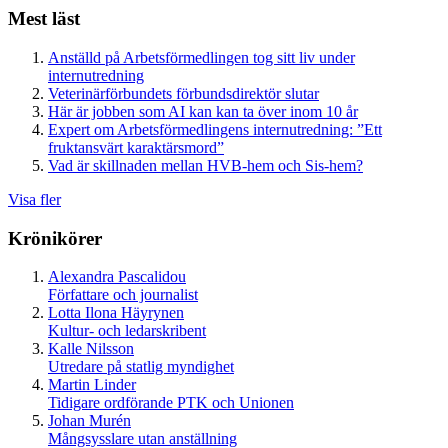
Mest läst
Anställd på Arbetsförmedlingen tog sitt liv under
internutredning
Veterinärförbundets förbundsdirektör slutar
Här är jobben som AI kan kan ta över inom 10 år
Expert om Arbetsförmedlingens internutredning: ”Ett
fruktansvärt karaktärsmord”
Vad är skillnaden mellan HVB-hem och Sis-hem?
Visa fler
Krönikörer
Alexandra Pascalidou
Författare och journalist
Lotta Ilona Häyrynen
Kultur- och ledarskribent
Kalle Nilsson
Utredare på statlig myndighet
Martin Linder
Tidigare ordförande PTK och Unionen
Johan Murén
Mångsysslare utan anställning