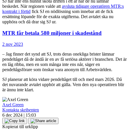
SJ har inte ens hunnit sköta driften i ett år när de nu lämnar
beskedet. När regionen valde att
avsluta tidigare operatören MTR:s
kontrakt i förtid
fick SJ en nödlösning som innebar att de fick
ersättning löpande för de exakta utgifterna. Det avtalet ska nu
upphöra och då drar sig SJ ur.
MTR får betala 580 miljoner i skadestånd
2 nov 2023
– Jag finner det synd att SJ, trots deras onekliga brister lämnar
pendeltåget då de ändå är en av få seriösa aktörer i branschen. Det är
en låg ribba, men en som många inte ens når, säger en
pendeltågsförare som önskar vara anonym till Arbetsvärlden.
SJ planerar att köra vidare pendeltåget till och med mars 2026. Då
det nuvarande avtalet upphör att gälla. Vem den nya operatören blir
är ännu inte klart.
Axel Green
Kontakta skribenten
6 dec 2024 | 15:03
Kopierat till urklipp