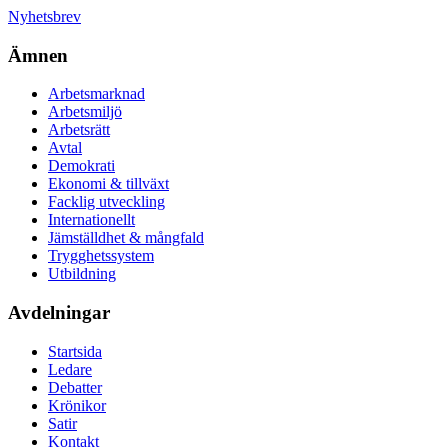
Nyhetsbrev
Ämnen
Arbetsmarknad
Arbetsmiljö
Arbetsrätt
Avtal
Demokrati
Ekonomi & tillväxt
Facklig utveckling
Internationellt
Jämställdhet & mångfald
Trygghetssystem
Utbildning
Avdelningar
Startsida
Ledare
Debatter
Krönikor
Satir
Kontakt