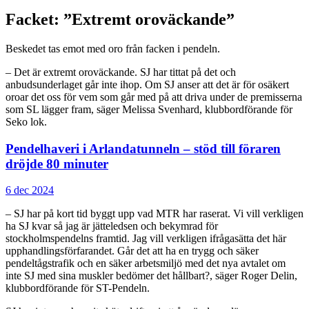
Facket: ”Extremt oroväckande”
Beskedet tas emot med oro från facken i pendeln.
– Det är extremt oroväckande. SJ har tittat på det och
anbudsunderlaget går inte ihop. Om SJ anser att det är för osäkert
oroar det oss för vem som går med på att driva under de premisserna
som SL lägger fram, säger Melissa Svenhard, klubbordförande för
Seko lok.
Pendelhaveri i Arlandatunneln – stöd till föraren
dröjde 80 minuter
6 dec 2024
– SJ har på kort tid byggt upp vad MTR har raserat. Vi vill verkligen
ha SJ kvar så jag är jätteledsen och bekymrad för
stockholmspendelns framtid. Jag vill verkligen ifrågasätta det här
upphandlingsförfarandet. Går det att ha en trygg och säker
pendeltågstrafik och en säker arbetsmiljö med det nya avtalet om
inte SJ med sina muskler bedömer det hållbart?, säger Roger Delin,
klubbordförande för ST-Pendeln.