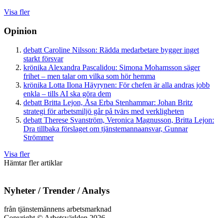
Visa fler
Opinion
debatt
Caroline Nilsson:
Rädda medarbetare bygger inget
starkt försvar
krönika
Alexandra Pascalidou:
Simona Mohamsson säger
frihet – men talar om vilka som hör hemma
krönika
Lotta Ilona Häyrynen:
För chefen är alla andras jobb
enkla – tills AI ska göra dem
debatt
Britta Lejon, Åsa Erba Stenhammar:
Johan Britz
strategi för arbetsmiljö går på tvärs med verkligheten
debatt
Therese Svanström, Veronica Magnusson, Britta Lejon:
Dra tillbaka förslaget om tjänstemannaansvar, Gunnar
Strömmer
Visa fler
Hämtar fler artiklar
Nyheter / Trender / Analys
från tjänstemännens arbetsmarknad
Copyright
©
Arbetsvärlden 2026