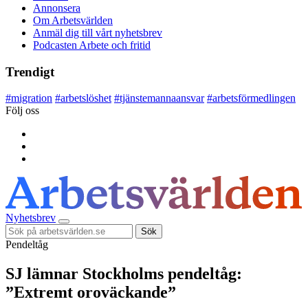
Annonsera
Om Arbetsvärlden
Anmäl dig till vårt nyhetsbrev
Podcasten Arbete och fritid
Trendigt
#
migration
#
arbetslöshet
#
tjänstemannaansvar
#
arbetsförmedlingen
Följ oss
Nyhetsbrev
Sök
Pendeltåg
SJ lämnar Stockholms pendeltåg:
”Extremt oroväckande”