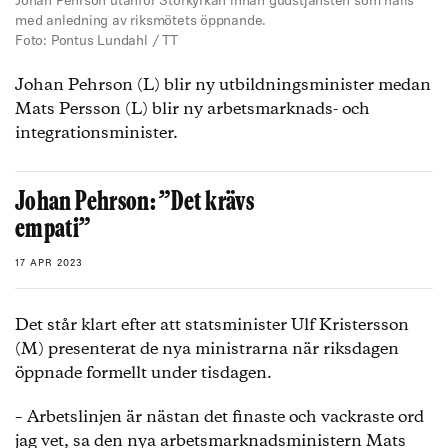
Johan Pehrson utanför Storkyrkan innan gudstjänsten som hålls
med anledning av riksmötets öppnande.
Foto: Pontus Lundahl / TT
Johan Pehrson (L) blir ny utbildningsminister medan
Mats Persson (L) blir ny arbetsmarknads- och
integrationsminister.
Johan Pehrson: ”Det krävs
empati”
17 APR 2023
Det står klart efter att statsminister Ulf Kristersson
(M) presenterat de nya ministrarna när riksdagen
öppnade formellt under tisdagen.
– Arbetslinjen är nästan det finaste och vackraste ord
jag vet, sa den nya arbetsmarknadsministern Mats