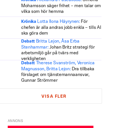
Alexandra Pascalidou:
Simona
Krönika
Mohamsson säger frihet – men talar om
vilka som hör hemma
Lotta Ilona Häyrynen:
För
Krönika
chefen är alla andras jobb enkla – tills AI
ska göra dem
Britta Lejon, Åsa Erba
Debatt
Stenhammar:
Johan Britz strategi för
arbetsmiljö går på tvärs med
verkligheten
Therese Svanström, Veronica
Debatt
Magnusson, Britta Lejon:
Dra tillbaka
förslaget om tjänstemannaansvar,
Gunnar Strömmer
VISA FLER
ANNONS