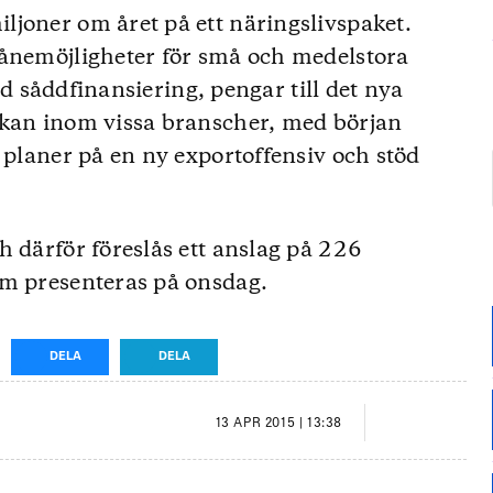
joner om året på ett näringslivspaket.
lånemöjligheter för små och medelstora
lad såddfinansiering, pengar till det nya
rkan inom vissa branscher, med början
 planer på en ny exportoffensiv och stöd
h därför föreslås ett anslag på 226
om presenteras på onsdag.
DELA
DELA
13 APR 2015 | 13:38