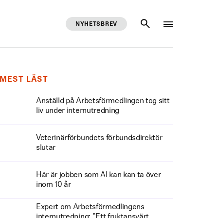
NYHETSBREV
SÖK
MEST LÄST
Anställd på Arbetsförmedlingen tog sitt
liv under internutredning
Veterinärförbundets förbundsdirektör
slutar
Här är jobben som AI kan kan ta över
inom 10 år
Expert om Arbetsförmedlingens
internutredning: ”Ett fruktansvärt