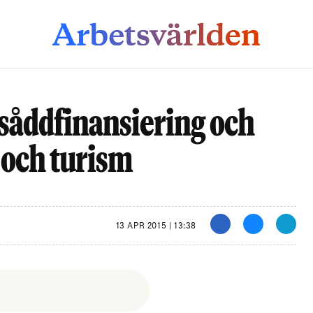
såddfinansiering och
ce och turism
13 APR 2015 | 13:38