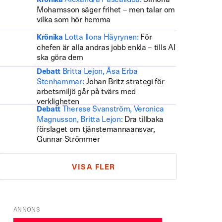
Alexandra Pascalidou:
Simona
Krönika
Mohamsson säger frihet – men talar om
vilka som hör hemma
Lotta Ilona Häyrynen:
För
Krönika
chefen är alla andras jobb enkla – tills AI
ska göra dem
Britta Lejon, Åsa Erba
Debatt
Stenhammar:
Johan Britz strategi för
arbetsmiljö går på tvärs med
verkligheten
Therese Svanström, Veronica
Debatt
Magnusson, Britta Lejon:
Dra tillbaka
förslaget om tjänstemannaansvar,
Gunnar Strömmer
VISA FLER
ANNONS