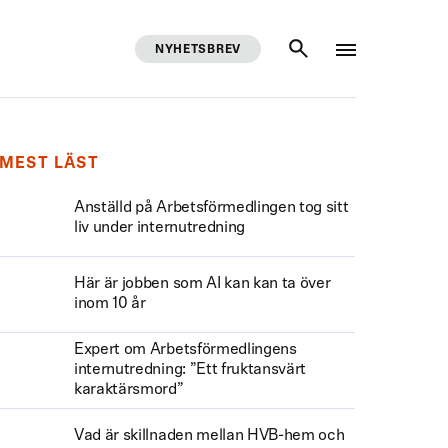
NYHETSBREV
SÖK
MEST LÄST
Anställd på Arbetsförmedlingen tog sitt
liv under internutredning
Här är jobben som AI kan kan ta över
inom 10 år
Expert om Arbetsförmedlingens
internutredning: ”Ett fruktansvärt
karaktärsmord”
Vad är skillnaden mellan HVB-hem och