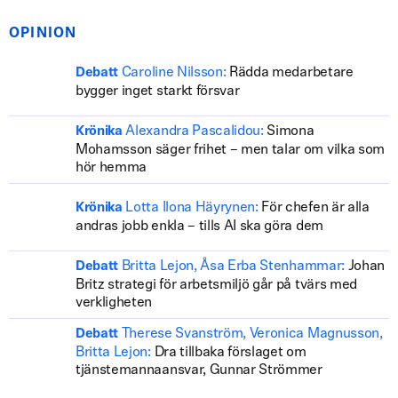
OPINION
Caroline Nilsson:
Rädda medarbetare
Debatt
bygger inget starkt försvar
Alexandra Pascalidou:
Simona
Krönika
Mohamsson säger frihet – men talar om vilka som
hör hemma
Lotta Ilona Häyrynen:
För chefen är alla
Krönika
andras jobb enkla – tills AI ska göra dem
Britta Lejon, Åsa Erba Stenhammar:
Johan
Debatt
Britz strategi för arbetsmiljö går på tvärs med
verkligheten
Therese Svanström, Veronica Magnusson,
Debatt
Britta Lejon:
Dra tillbaka förslaget om
tjänstemannaansvar, Gunnar Strömmer