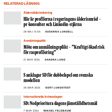
RELATERAD LÄSNING
Åldersdiskriminering
Här är profilerna i regeringens ålderismråd –
pr-konsulter och Linkedin-stjärna
28 MAJ 13:55
SUSANNA LUNDELL
Anmälningsplikt
Möte om anmälningsplikt – ”Kraftigt ökad risk
för rasprofilering”
21 MAR 2024
SANDRA LUND
S anklagar SD för dubbelspel om svenska
modellen
26 MAR 2024
GERT LUNDSTEDT
Internationella kvinnodagen
SD: Nedprioritera dagens jämställdhetsmål
7 MAR 2024
MIKAEL FELDBAUM