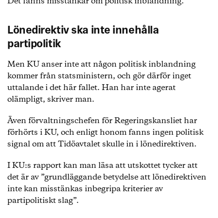
Det fanns misstankar om politisk inblandning.
Lönedirektiv ska inte innehålla
partipolitik
Men KU anser inte att någon politisk inblandning
kommer från statsministern, och gör därför inget
uttalande i det här fallet. Han har inte agerat
olämpligt, skriver man.
Även förvaltningschefen för Regeringskansliet har
förhörts i KU, och enligt honom fanns ingen politisk
signal om att Tidöavtalet skulle in i lönedirektiven.
I KU:s rapport kan man läsa att utskottet tycker att
det är av ”grundläggande betydelse att lönedirektiven
inte kan misstänkas inbegripa kriterier av
partipolitiskt slag”.