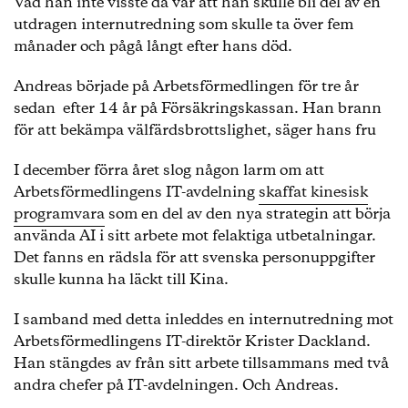
Vad han inte visste då var att han skulle bli del av en
utdragen internutredning som skulle ta över fem
månader och pågå långt efter hans död.
Andreas började på Arbetsförmedlingen för tre år
sedan efter 14 år på Försäkringskassan. Han brann
för att bekämpa välfärdsbrottslighet, säger hans fru
I december förra året slog någon larm om att
Arbetsförmedlingens IT-avdelning
skaffat kinesisk
programvara
som en del av den nya strategin att börja
använda AI i sitt arbete mot felaktiga utbetalningar.
Det fanns en rädsla för att svenska personuppgifter
skulle kunna ha läckt till Kina.
I samband med detta inleddes en internutredning mot
Arbetsförmedlingens IT-direktör Krister Dackland.
Han stängdes av från sitt arbete tillsammans med två
andra chefer på IT-avdelningen. Och Andreas.