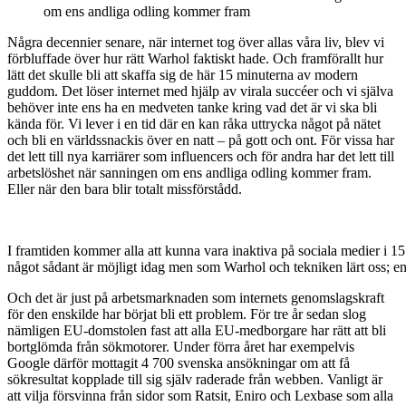
om ens andliga odling kommer fram
Några decennier senare, när internet tog över allas våra liv, blev vi
förbluffade över hur rätt Warhol faktiskt hade. Och framförallt hur
lätt det skulle bli att skaffa sig de här 15 minuterna av modern
guddom. Det löser internet med hjälp av virala succéer och vi själva
behöver inte ens ha en medveten tanke kring vad det är vi ska bli
kända för. Vi lever i en tid där en kan råka uttrycka något på nätet
och bli en världssnackis över en natt – på gott och ont. För vissa har
det lett till nya karriärer som influencers och för andra har det lett till
arbetslöshet när sanningen om ens andliga odling kommer fram.
Eller när den bara blir totalt missförstådd.
I framtiden kommer alla att kunna vara inaktiva på sociala medier i 15 da
något sådant är möjligt idag men som Warhol och tekniken lärt oss; e
Och det är just på arbetsmarknaden som internets genomslagskraft
för den enskilde har börjat bli ett problem. För tre år sedan slog
nämligen EU-domstolen fast att alla EU-medborgare har rätt att bli
bortglömda från sökmotorer. Under förra året har exempelvis
Google därför mottagit 4 700 svenska ansökningar om att få
sökresultat kopplade till sig själv raderade från webben. Vanligt är
att vilja försvinna från sidor som Ratsit, Eniro och Lexbase som alla