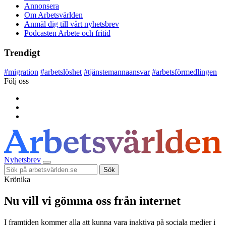
Annonsera
Om Arbetsvärlden
Anmäl dig till vårt nyhetsbrev
Podcasten Arbete och fritid
Trendigt
#
migration
#
arbetslöshet
#
tjänstemannaansvar
#
arbetsförmedlingen
Följ oss
Nyhetsbrev
Sök
Krönika
Nu vill vi gömma oss från internet
I framtiden kommer alla att kunna vara inaktiva på sociala medier i