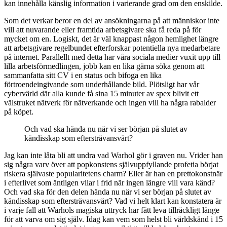
kan innehålla känslig information i varierande grad om den enskilde.
Som det verkar beror en del av ansökningarna på att människor inte
vill att nuvarande eller framtida arbetsgivare ska få reda på för
mycket om en. Logiskt, det är väl knappast någon hemlighet längre
att arbetsgivare regelbundet efterforskar potentiella nya medarbetare
på internet. Parallellt med detta har våra sociala medier vuxit upp till
lilla arbetsförmedlingen, jobb kan en lika gärna söka genom att
sammanfatta sitt CV i en status och bifoga en lika
förtroendeingivande som underhållande bild. Plötsligt har vår
cybervärld där alla kunde få sina 15 minuter av spex blivit ett
välstruket nätverk för nätverkande och ingen vill ha några rabalder
på köpet.
Och vad ska hända nu när vi ser början på slutet av
kändisskap som eftersträvansvärt?
Jag kan inte låta bli att undra vad Warhol gör i graven nu. Vrider han
sig några varv över att popkonstens självuppfyllande profetia börjat
riskera självaste popularitetens charm? Eller är han en prettokonstnär
i efterlivet som äntligen vilar i frid när ingen längre vill vara känd?
Och vad ska för den delen hända nu när vi ser början på slutet av
kändisskap som eftersträvansvärt? Vad vi helt klart kan konstatera är
i varje fall att Warhols magiska uttryck har fått leva tillräckligt länge
för att varva om sig själv. Idag kan vem som helst bli världskänd i 15