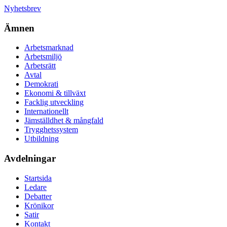
Nyhetsbrev
Ämnen
Arbetsmarknad
Arbetsmiljö
Arbetsrätt
Avtal
Demokrati
Ekonomi & tillväxt
Facklig utveckling
Internationellt
Jämställdhet & mångfald
Trygghetssystem
Utbildning
Avdelningar
Startsida
Ledare
Debatter
Krönikor
Satir
Kontakt