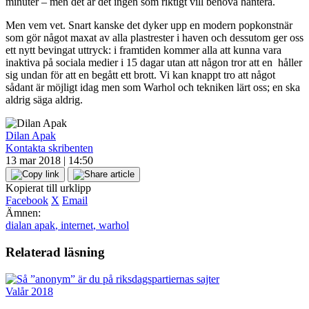
minuter – men det är det ingen som riktigt vill behöva hantera.
Men vem vet. Snart kanske det dyker upp en modern popkonstnär
som gör något maxat av alla plastrester i haven och dessutom ger oss
ett nytt bevingat uttryck: i framtiden kommer alla att kunna vara
inaktiva på sociala medier i 15 dagar utan att någon tror att en håller
sig undan för att en begått ett brott. Vi kan knappt tro att något
sådant är möjligt idag men som Warhol och tekniken lärt oss; en ska
aldrig säga aldrig.
Dilan Apak
Kontakta skribenten
13 mar 2018 | 14:50
Kopierat till urklipp
Facebook
X
Email
Ämnen:
dialan apak
,
internet
,
warhol
Relaterad läsning
Valår 2018