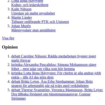
Lotta Ilona Häyrynen
Kultur- och ledarskribent
Kalle Nilsson
Utredare på statlig myndighet
Martin Linder
Tidigare ordförande PTK och Unionen
Johan Murén
Mångsysslare utan anställning
Visa fler
Opinion
debatt
Caroline Nilsson:
Rädda medarbetare bygger inget
starkt försvar
krönika
Alexandra Pascalidou:
Simona Mohamsson säger
frihet – men talar om vilka som hör hemma
krönika
Lotta Ilona Häyrynen:
För chefen är alla andras jobb
enkla – tills AI ska göra dem
debatt
Britta Lejon, Åsa Erba Stenhammar:
Johan Britz
strategi för arbetsmiljö går på tvärs med verkligheten
debatt
Therese Svanström, Veronica Magnusson, Britta Lejon:
Dra tillbaka förslaget om tjänstemannaansvar, Gunnar
Strömmer