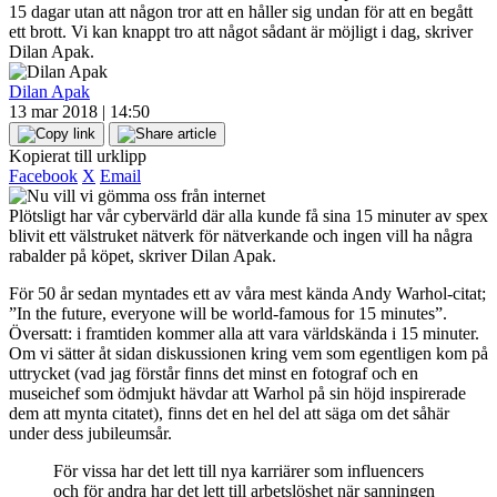
15 dagar utan att någon tror att en håller sig undan för att en begått
ett brott. Vi kan knappt tro att något sådant är möjligt i dag, skriver
Dilan Apak.
Dilan Apak
13 mar 2018 | 14:50
Kopierat till urklipp
Facebook
X
Email
Plötsligt har vår cybervärld där alla kunde få sina 15 minuter av spex
blivit ett välstruket nätverk för nätverkande och ingen vill ha några
rabalder på köpet, skriver Dilan Apak.
För 50 år sedan myntades ett av våra mest kända Andy Warhol-citat;
”In the future, everyone will be world-famous for 15 minutes”.
Översatt: i framtiden kommer alla att vara världskända i 15 minuter.
Om vi sätter åt sidan diskussionen kring vem som egentligen kom på
uttrycket (vad jag förstår finns det minst en fotograf och en
museichef som ödmjukt hävdar att Warhol på sin höjd inspirerade
dem att mynta citatet), finns det en hel del att säga om det såhär
under dess jubileumsår.
För vissa har det lett till nya karriärer som influencers
och för andra har det lett till arbetslöshet när sanningen