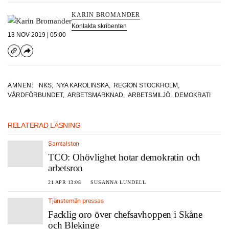
KARIN BROMANDER
Kontakta skribenten
13 NOV 2019 | 05:00
ÄMNEN:
NKS
,
NYA KAROLINSKA
,
REGION STOCKHOLM
,
VÅRDFÖRBUNDET
,
ARBETSMARKNAD
,
ARBETSMILJÖ
,
DEMOKRATI
RELATERAD LÄSNING
Samtalston
TCO: Ohövlighet hotar demokratin och
arbetsron
21 APR 13:08
SUSANNA LUNDELL
Tjänstemän pressas
Facklig oro över chefsavhoppen i Skåne
och Blekinge