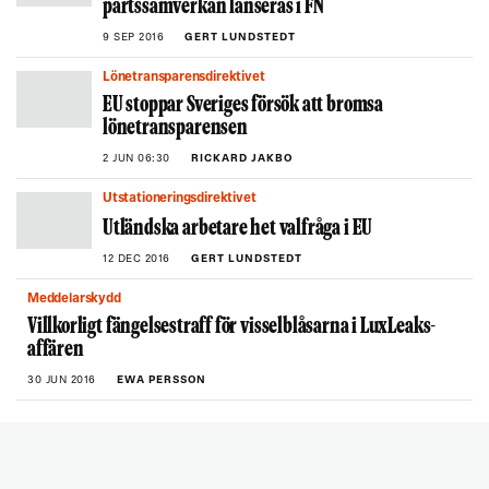
partssamverkan lanseras i FN
9 SEP 2016
GERT LUNDSTEDT
Lönetransparensdirektivet
EU stoppar Sveriges försök att bromsa
lönetransparensen
2 JUN 06:30
RICKARD JAKBO
Utstationeringsdirektivet
Utländska arbetare het valfråga i EU
12 DEC 2016
GERT LUNDSTEDT
Meddelarskydd
Villkorligt fängelsestraff för visselblåsarna i LuxLeaks-
affären
30 JUN 2016
EWA PERSSON