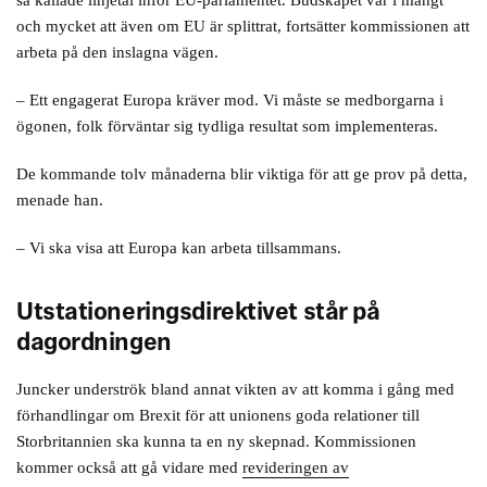
så kallade linjetal inför EU-parlamentet. Budskapet var i mångt
och mycket att även om EU är splittrat, fortsätter kommissionen att
arbeta på den inslagna vägen.
– Ett engagerat Europa kräver mod. Vi måste se medborgarna i
ögonen, folk förväntar sig tydliga resultat som implementeras.
De kommande tolv månaderna blir viktiga för att ge prov på detta,
menade han.
– Vi ska visa att Europa kan arbeta tillsammans.
Utstationeringsdirektivet står på
dagordningen
Juncker underströk bland annat vikten av att komma i gång med
förhandlingar om Brexit för att unionens goda relationer till
Storbritannien ska kunna ta en ny skepnad. Kommissionen
kommer också att gå vidare med
revideringen av