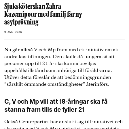
Sjuksköterskan Zahra
Kazemipour med familj får ny
asylprövning
9 JAN 2026
Nu går alltså V och Mp fram med ett initiativ om att
ändra lagstiftningen. Den skulle då fungera så att
personer upp till 21 år ska kunna beviljas
uppehållstillstånd som anhöriga till föräldrarna.
Utöver detta föreslår de att bedömningsgrunden
”särskilt ömmande omständigheter” återinförs.
C, V och Mp vill att 18-åringar ska få
stanna fram tills de fyller 21
Också Centerpartiet har anslutit sig till initiativet och
ska rösta med V och Mp i utskottet,
uppger partitets