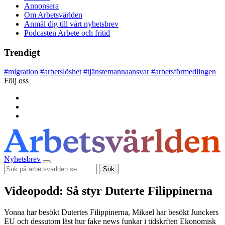
Annonsera
Om Arbetsvärlden
Anmäl dig till vårt nyhetsbrev
Podcasten Arbete och fritid
Trendigt
#
migration
#
arbetslöshet
#
tjänstemannaansvar
#
arbetsförmedlingen
Följ oss
Nyhetsbrev
Sök
Videopodd: Så styr Duterte Filippinerna
Yonna har besökt Dutertes Filippinerna, Mikael har besökt Junckers
EU och dessutom läst hur fake news funkar i tidskrften Ekonomisk