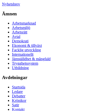
Nyhetsbrev
Ämnen
Arbetsmarknad
Arbetsmiljö
Arbetsrätt
Avtal
Demokrati
Ekonomi & tillväxt
Facklig utveckling
Internationellt
Jämställdhet & mångfald
Trygghetssystem
Utbildning
Avdelningar
Startsida
Ledare
Debatter
Krönikor
Satir
Kontakt