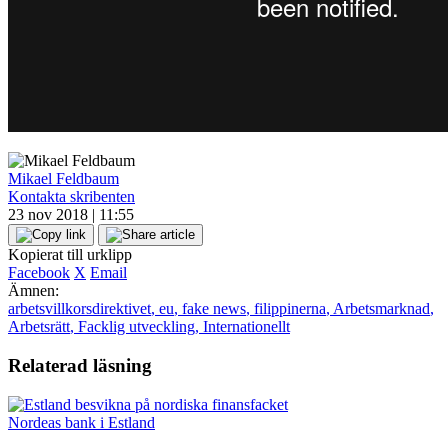
Mikael Feldbaum
Kontakta skribenten
23 nov 2018 | 11:55
Kopierat till urklipp
Facebook
X
Email
Ämnen:
arbetsvillkorsdirektivet
,
eu
,
fake news
,
filippinerna
,
Arbetsmarknad
,
Arbetsrätt
,
Facklig utveckling
,
Internationellt
Relaterad läsning
Nordeas bank i Estland