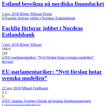
Estland besvikna på nordiska finansfacket
5 nov 2018
Börge NIlsson/Textra
Facklig förlorar jobbet i Nordeas
Estlandsbank
5 nov 2018
Börge NIlsson
104
6
110
Bryssel
EU-parlamentariker: ”Nytt förslag hotar
svenska modellen”
22 nov 2018
Mikael Feldbaum
2
2
5
Lönetransparensdirektivet