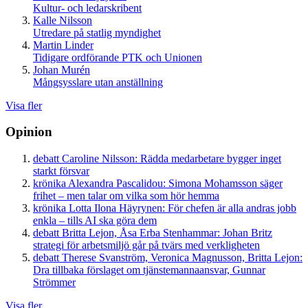
Kultur- och ledarskribent
Kalle Nilsson
Utredare på statlig myndighet
Martin Linder
Tidigare ordförande PTK och Unionen
Johan Murén
Mångsysslare utan anställning
Visa fler
Opinion
debatt
Caroline Nilsson:
Rädda medarbetare bygger inget
starkt försvar
krönika
Alexandra Pascalidou:
Simona Mohamsson säger
frihet – men talar om vilka som hör hemma
krönika
Lotta Ilona Häyrynen:
För chefen är alla andras jobb
enkla – tills AI ska göra dem
debatt
Britta Lejon, Åsa Erba Stenhammar:
Johan Britz
strategi för arbetsmiljö går på tvärs med verkligheten
debatt
Therese Svanström, Veronica Magnusson, Britta Lejon:
Dra tillbaka förslaget om tjänstemannaansvar, Gunnar
Strömmer
Visa fler