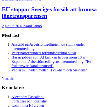
EU stoppar Sveriges försök att bromsa
lönetransparensen
2 jun 06:30
Rickard Jakbo
Mest läst
Anställd på Arbetsförmedlingen tog sitt liv under
internutredning
Veterinärförbundets förbundsdirektör slutar
Här är jobben som AI kan kan ta över inom 10 år
Expert om Arbetsförmedlingens internutredning: ”Ett
fruktansvärt karaktärsmord”
Vad är skillnaden mellan HVB-hem och Sis-hem?
Visa fler
Krönikörer
Alexandra Pascalidou
Författare och journalist
Lotta Ilona Häyrynen