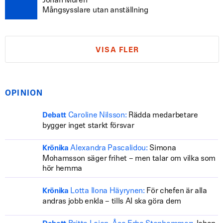
Johan Murén
Mångsysslare utan anställning
VISA FLER
OPINION
Caroline Nilsson:
Rädda medarbetare
Debatt
bygger inget starkt försvar
Alexandra Pascalidou:
Simona
Krönika
Mohamsson säger frihet – men talar om vilka som
hör hemma
Lotta Ilona Häyrynen:
För chefen är alla
Krönika
andras jobb enkla – tills AI ska göra dem