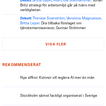
Britta Lejon, Åsa Erba Stenhammar:
Johan
Debatt
Britz strategi för arbetsmiljö går på tvärs med
verkligheten
Therese Svanström, Veronica Magnusson,
Debatt
Britta Lejon:
Dra tillbaka förslaget om
tjänstemannaansvar, Gunnar Strömmer
VISA FLER
REKOMMENDERAT
Nya siffror: Kvinnor vill reglera AI mer än män
Stockholm sämst fackligt organiserat i Sverige