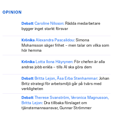
OPINION
Caroline Nilsson:
Rädda medarbetare
Debatt
bygger inget starkt försvar
Alexandra Pascalidou:
Simona
Krönika
Mohamsson säger frihet – men talar om vilka som
hör hemma
Lotta Ilona Häyrynen:
För chefen är alla
Krönika
andras jobb enkla – tills AI ska göra dem
Britta Lejon, Åsa Erba Stenhammar:
Johan
Debatt
Britz strategi för arbetsmiljö går på tvärs med
verkligheten
Therese Svanström, Veronica Magnusson,
Debatt
Britta Lejon:
Dra tillbaka förslaget om
tjänstemannaansvar, Gunnar Strömmer