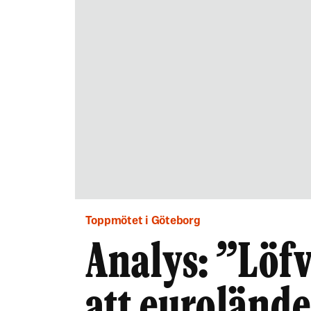
Toppmötet i Göteborg
Analys: ”Löf
att eurolände