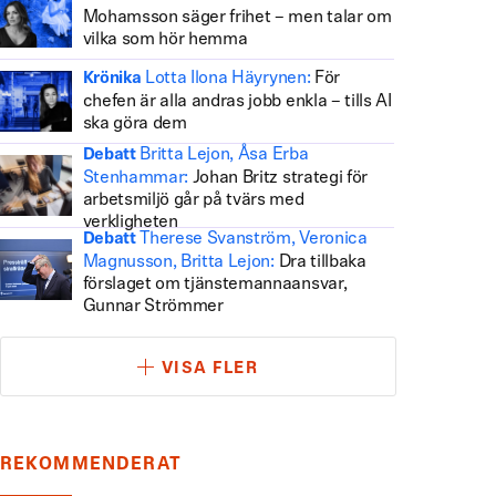
Mohamsson säger frihet – men talar om
vilka som hör hemma
Lotta Ilona Häyrynen:
För
Krönika
chefen är alla andras jobb enkla – tills AI
ska göra dem
Britta Lejon, Åsa Erba
Debatt
Stenhammar:
Johan Britz strategi för
arbetsmiljö går på tvärs med
verkligheten
Therese Svanström, Veronica
Debatt
Magnusson, Britta Lejon:
Dra tillbaka
förslaget om tjänstemannaansvar,
Gunnar Strömmer
VISA FLER
REKOMMENDERAT