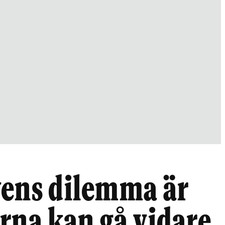
vens dilemma är
rna kan gå vidare