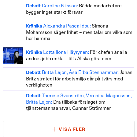
Caroline Nilsson:
Rädda medarbetare
Debatt
bygger inget starkt försvar
Alexandra Pascalidou:
Simona
Krönika
Mohamsson säger frihet – men talar om vilka som
hör hemma
Lotta Ilona Häyrynen:
För chefen är alla
Krönika
andras jobb enkla – tills AI ska göra dem
Britta Lejon, Åsa Erba Stenhammar:
Johan
Debatt
Britz strategi för arbetsmiljö går på tvärs med
verkligheten
Therese Svanström, Veronica Magnusson,
Debatt
Britta Lejon:
Dra tillbaka förslaget om
tjänstemannaansvar, Gunnar Strömmer
VISA FLER