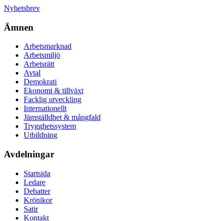
Nyhetsbrev
Ämnen
Arbetsmarknad
Arbetsmiljö
Arbetsrätt
Avtal
Demokrati
Ekonomi & tillväxt
Facklig utveckling
Internationellt
Jämställdhet & mångfald
Trygghetssystem
Utbildning
Avdelningar
Startsida
Ledare
Debatter
Krönikor
Satir
Kontakt