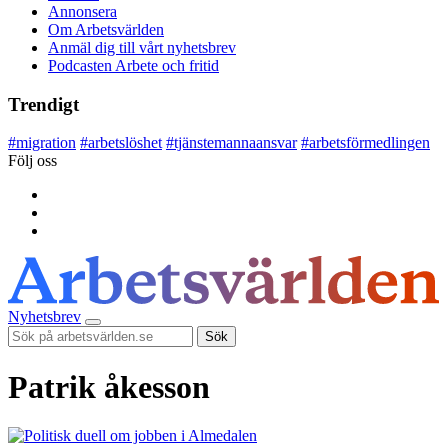
Annonsera
Om Arbetsvärlden
Anmäl dig till vårt nyhetsbrev
Podcasten Arbete och fritid
Trendigt
#
migration
#
arbetslöshet
#
tjänstemannaansvar
#
arbetsförmedlingen
Följ oss
Nyhetsbrev
Sök
Patrik åkesson