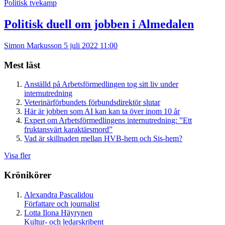
Politisk tvekamp
Politisk duell om jobben i Almedalen
Simon Markusson
5 juli 2022 11:00
Mest läst
Anställd på Arbetsförmedlingen tog sitt liv under
internutredning
Veterinärförbundets förbundsdirektör slutar
Här är jobben som AI kan kan ta över inom 10 år
Expert om Arbetsförmedlingens internutredning: ”Ett
fruktansvärt karaktärsmord”
Vad är skillnaden mellan HVB-hem och Sis-hem?
Visa fler
Krönikörer
Alexandra Pascalidou
Författare och journalist
Lotta Ilona Häyrynen
Kultur- och ledarskribent