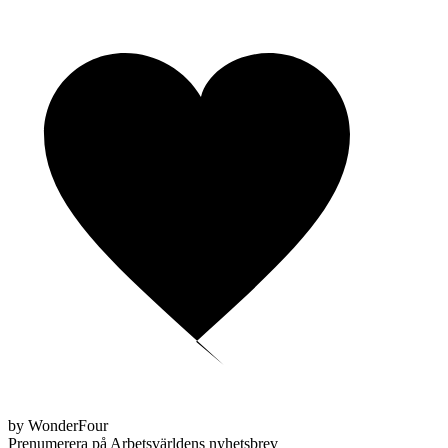
by WonderFour
Prenumerera på Arbetsvärldens nyhetsbrev