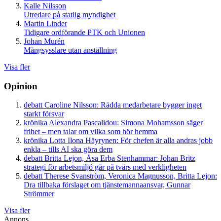
Kalle Nilsson
Utredare på statlig myndighet
Martin Linder
Tidigare ordförande PTK och Unionen
Johan Murén
Mångsysslare utan anställning
Visa fler
Opinion
debatt
Caroline Nilsson:
Rädda medarbetare bygger inget
starkt försvar
krönika
Alexandra Pascalidou:
Simona Mohamsson säger
frihet – men talar om vilka som hör hemma
krönika
Lotta Ilona Häyrynen:
För chefen är alla andras jobb
enkla – tills AI ska göra dem
debatt
Britta Lejon, Åsa Erba Stenhammar:
Johan Britz
strategi för arbetsmiljö går på tvärs med verkligheten
debatt
Therese Svanström, Veronica Magnusson, Britta Lejon:
Dra tillbaka förslaget om tjänstemannaansvar, Gunnar
Strömmer
Visa fler
Annons