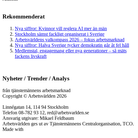
Rekommenderat
Nya siffror: Kvinnor vill reglera AI mer än män
Stockholm sämst fackligt organiserat i Sverige
Arbetsvärldens valkompass 2026 – fokus arbetsmarknad
Nya siffror: Halva Sverige tycker demokratin går åt fel håll
Medlemstal, engagemang eller nya generationer – så mäts
fackens livskraft
Nyheter / Trender / Analys
från tjänstemännens arbetsmarknad
Copyright
©
Arbetsvärlden 2026
Linnégatan 14, 114 94 Stockholm
Telefon 08-782 93 12, red@arbetsvarlden.se
Ansvarig utgivare: Mikael Feldbaum
Arbetsvärlden ges ut av Tjänstemännens Centralorganisation, TCO.
Made with