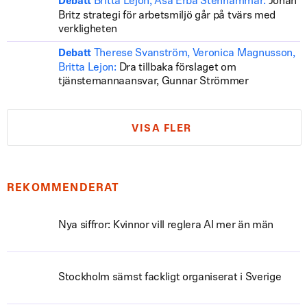
Britta Lejon, Åsa Erba Stenhammar:
Johan
Debatt
Britz strategi för arbetsmiljö går på tvärs med
verkligheten
Therese Svanström, Veronica Magnusson,
Debatt
Britta Lejon:
Dra tillbaka förslaget om
tjänstemannaansvar, Gunnar Strömmer
VISA FLER
REKOMMENDERAT
Nya siffror: Kvinnor vill reglera AI mer än män
Stockholm sämst fackligt organiserat i Sverige