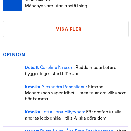
Johan Murén
Mångsysslare utan anställning
VISA FLER
OPINION
Caroline Nilsson:
Rädda medarbetare
Debatt
bygger inget starkt försvar
Alexandra Pascalidou:
Simona
Krönika
Mohamsson säger frihet – men talar om vilka som
hör hemma
Lotta Ilona Häyrynen:
För chefen är alla
Krönika
andras jobb enkla – tills AI ska göra dem