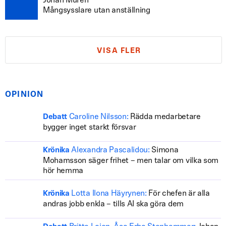
Johan Murén
Mångsysslare utan anställning
VISA FLER
OPINION
Caroline Nilsson:
Rädda medarbetare
Debatt
bygger inget starkt försvar
Alexandra Pascalidou:
Simona
Krönika
Mohamsson säger frihet – men talar om vilka som
hör hemma
Lotta Ilona Häyrynen:
För chefen är alla
Krönika
andras jobb enkla – tills AI ska göra dem