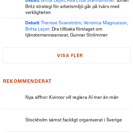
Britta Lejon, Åsa Erba Stenhammar:
Johan
Debatt
Britz strategi för arbetsmiljö går på tvärs med
verkligheten
Therese Svanström, Veronica Magnusson,
Debatt
Britta Lejon:
Dra tillbaka förslaget om
tjänstemannaansvar, Gunnar Strömmer
VISA FLER
REKOMMENDERAT
Nya siffror: Kvinnor vill reglera AI mer än män
Stockholm sämst fackligt organiserat i Sverige