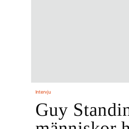
Intervju
Guy Standin
människor h