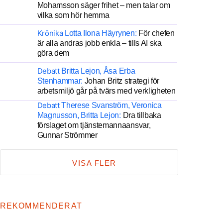
Mohamsson säger frihet – men talar om
vilka som hör hemma
Krönika
Lotta Ilona Häyrynen:
För chefen
är alla andras jobb enkla – tills AI ska
göra dem
Debatt
Britta Lejon, Åsa Erba
Stenhammar:
Johan Britz strategi för
arbetsmiljö går på tvärs med verkligheten
Debatt
Therese Svanström, Veronica
Magnusson, Britta Lejon:
Dra tillbaka
förslaget om tjänstemannaansvar,
Gunnar Strömmer
VISA FLER
REKOMMENDERAT