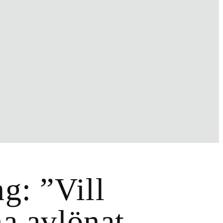
g: ”Vill
a avlönat