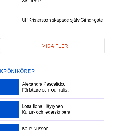
Sis-hem?
Ulf Kristersson skapade själv Grindr-gate
VISA FLER
KRÖNIKÖRER
Alexandra Pascalidou
Författare och journalist
Lotta Ilona Häyrynen
Kultur- och ledarskribent
Kalle Nilsson