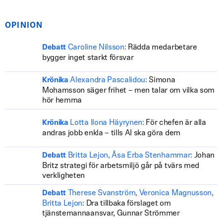
OPINION
Caroline Nilsson:
Rädda medarbetare
Debatt
bygger inget starkt försvar
Alexandra Pascalidou:
Simona
Krönika
Mohamsson säger frihet – men talar om vilka som
hör hemma
Lotta Ilona Häyrynen:
För chefen är alla
Krönika
andras jobb enkla – tills AI ska göra dem
Britta Lejon, Åsa Erba Stenhammar:
Johan
Debatt
Britz strategi för arbetsmiljö går på tvärs med
verkligheten
Therese Svanström, Veronica Magnusson,
Debatt
Britta Lejon:
Dra tillbaka förslaget om
tjänstemannaansvar, Gunnar Strömmer