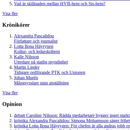
Vad är skillnaden mellan HVB-hem och Sis-hem?
Visa fler
Krönikörer
Alexandra Pascalidou
Författare och journalist
Lotta Ilona Häyrynen
Kultur- och ledarskribent
Kalle Nilsson
Utredare på statlig myndighet
Martin Linder
Tidigare ordförande PTK och Unionen
Johan Murén
Mångsysslare utan anställning
Visa fler
Opinion
debatt
Caroline Nilsson:
Rädda medarbetare bygger inget starkt
krönika
Alexandra Pascalidou:
Simona Mohamsson säger frihet
krönika
Lotta Ilona Häyrynen:
För chefen är alla andras jobb en