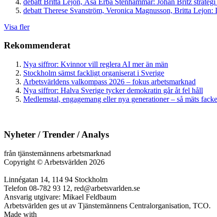
debatt
Britta Lejon, Åsa Erba Stenhammar:
Johan Britz strategi
debatt
Therese Svanström, Veronica Magnusson, Britta Lejon:
D
Visa fler
Rekommenderat
Nya siffror: Kvinnor vill reglera AI mer än män
Stockholm sämst fackligt organiserat i Sverige
Arbetsvärldens valkompass 2026 – fokus arbetsmarknad
Nya siffror: Halva Sverige tycker demokratin går åt fel håll
Medlemstal, engagemang eller nya generationer – så mäts facken
Nyheter / Trender / Analys
från tjänstemännens arbetsmarknad
Copyright
©
Arbetsvärlden 2026
Linnégatan 14, 114 94 Stockholm
Telefon 08-782 93 12, red@arbetsvarlden.se
Ansvarig utgivare: Mikael Feldbaum
Arbetsvärlden ges ut av Tjänstemännens Centralorganisation, TCO.
Made with