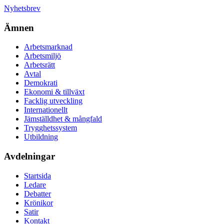
Nyhetsbrev
Ämnen
Arbetsmarknad
Arbetsmiljö
Arbetsrätt
Avtal
Demokrati
Ekonomi & tillväxt
Facklig utveckling
Internationellt
Jämställdhet & mångfald
Trygghetssystem
Utbildning
Avdelningar
Startsida
Ledare
Debatter
Krönikor
Satir
Kontakt