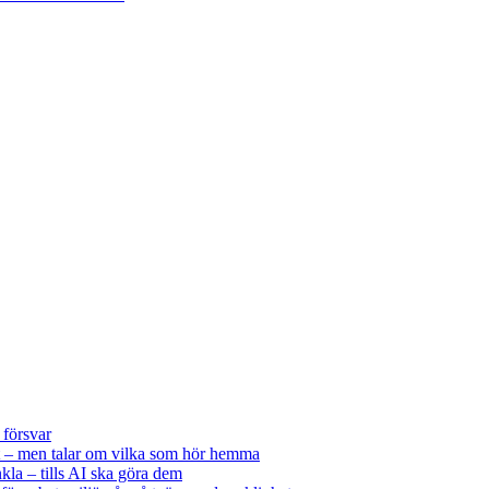
 försvar
 – men talar om vilka som hör hemma
kla – tills AI ska göra dem