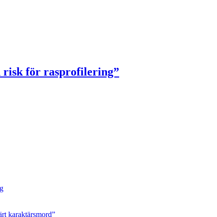
risk för rasprofilering”
ng
ärt karaktärsmord”