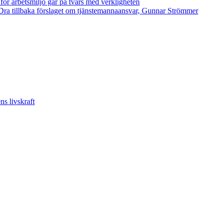
 för arbetsmiljö går på tvärs med verkligheten
ra tillbaka förslaget om tjänstemannaansvar, Gunnar Strömmer
s livskraft