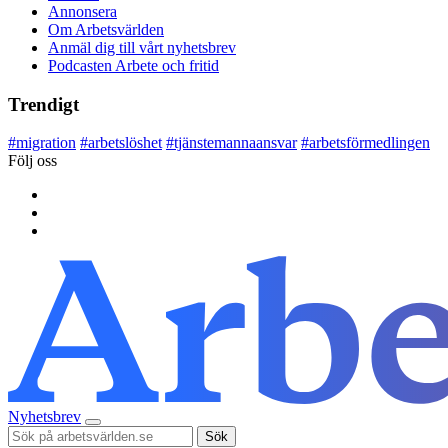
Annonsera
Om Arbetsvärlden
Anmäl dig till vårt nyhetsbrev
Podcasten Arbete och fritid
Trendigt
#
migration
#
arbetslöshet
#
tjänstemannaansvar
#
arbetsförmedlingen
Följ oss
Nyhetsbrev
Sök