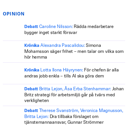
OPINION
Caroline Nilsson:
Rädda medarbetare
Debatt
bygger inget starkt försvar
Alexandra Pascalidou:
Simona
Krönika
Mohamsson säger frihet – men talar om vilka som
hör hemma
Lotta Ilona Häyrynen:
För chefen är alla
Krönika
andras jobb enkla – tills AI ska göra dem
Britta Lejon, Åsa Erba Stenhammar:
Johan
Debatt
Britz strategi för arbetsmiljö går på tvärs med
verkligheten
Therese Svanström, Veronica Magnusson,
Debatt
Britta Lejon:
Dra tillbaka förslaget om
tjänstemannaansvar, Gunnar Strömmer