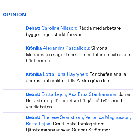
OPINION
Caroline Nilsson:
Rädda medarbetare
Debatt
bygger inget starkt försvar
Alexandra Pascalidou:
Simona
Krönika
Mohamsson säger frihet – men talar om vilka som
hör hemma
Lotta Ilona Häyrynen:
För chefen är alla
Krönika
andras jobb enkla – tills AI ska göra dem
Britta Lejon, Åsa Erba Stenhammar:
Johan
Debatt
Britz strategi för arbetsmiljö går på tvärs med
verkligheten
Therese Svanström, Veronica Magnusson,
Debatt
Britta Lejon:
Dra tillbaka förslaget om
tjänstemannaansvar, Gunnar Strömmer