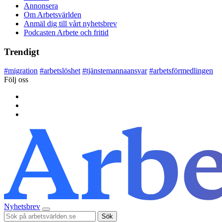
Annonsera
Om Arbetsvärlden
Anmäl dig till vårt nyhetsbrev
Podcasten Arbete och fritid
Trendigt
#
migration
#
arbetslöshet
#
tjänstemannaansvar
#
arbetsförmedlingen
Följ oss
Nyhetsbrev
Sök