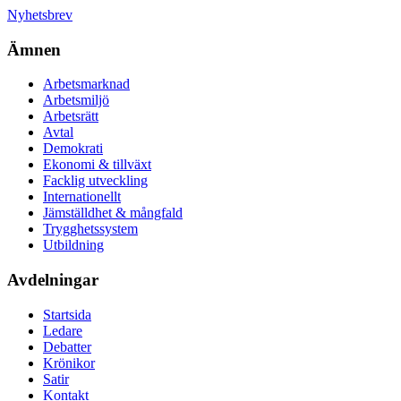
Nyhetsbrev
Ämnen
Arbetsmarknad
Arbetsmiljö
Arbetsrätt
Avtal
Demokrati
Ekonomi & tillväxt
Facklig utveckling
Internationellt
Jämställdhet & mångfald
Trygghetssystem
Utbildning
Avdelningar
Startsida
Ledare
Debatter
Krönikor
Satir
Kontakt