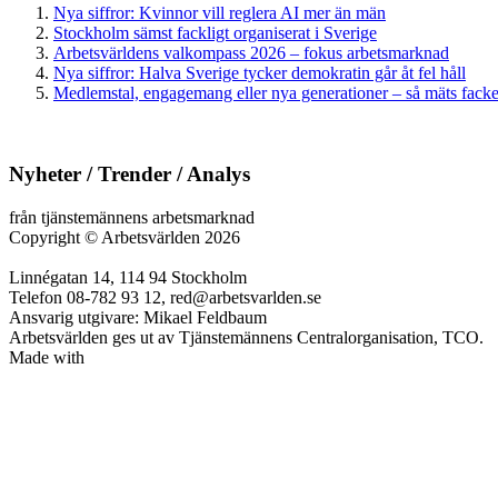
Nya siffror: Kvinnor vill reglera AI mer än män
Stockholm sämst fackligt organiserat i Sverige
Arbetsvärldens valkompass 2026 – fokus arbetsmarknad
Nya siffror: Halva Sverige tycker demokratin går åt fel håll
Medlemstal, engagemang eller nya generationer – så mäts facken
Nyheter / Trender / Analys
från tjänstemännens arbetsmarknad
Copyright
©
Arbetsvärlden 2026
Linnégatan 14, 114 94 Stockholm
Telefon 08-782 93 12, red@arbetsvarlden.se
Ansvarig utgivare: Mikael Feldbaum
Arbetsvärlden ges ut av Tjänstemännens Centralorganisation, TCO.
Made with