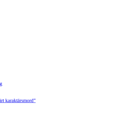
ng
ärt karaktärsmord”