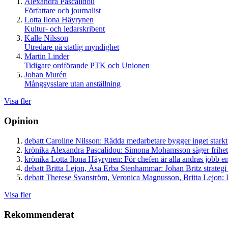
Alexandra Pascalidou
Författare och journalist
Lotta Ilona Häyrynen
Kultur- och ledarskribent
Kalle Nilsson
Utredare på statlig myndighet
Martin Linder
Tidigare ordförande PTK och Unionen
Johan Murén
Mångsysslare utan anställning
Visa fler
Opinion
debatt
Caroline Nilsson:
Rädda medarbetare bygger inget starkt
krönika
Alexandra Pascalidou:
Simona Mohamsson säger frihet
krönika
Lotta Ilona Häyrynen:
För chefen är alla andras jobb en
debatt
Britta Lejon, Åsa Erba Stenhammar:
Johan Britz strategi
debatt
Therese Svanström, Veronica Magnusson, Britta Lejon:
D
Visa fler
Rekommenderat