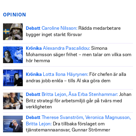
OPINION
Caroline Nilsson:
Rädda medarbetare
Debatt
bygger inget starkt försvar
Alexandra Pascalidou:
Simona
Krönika
Mohamsson säger frihet – men talar om vilka som
hör hemma
Lotta Ilona Häyrynen:
För chefen är alla
Krönika
andras jobb enkla – tills AI ska göra dem
Britta Lejon, Åsa Erba Stenhammar:
Johan
Debatt
Britz strategi för arbetsmiljö går på tvärs med
verkligheten
Therese Svanström, Veronica Magnusson,
Debatt
Britta Lejon:
Dra tillbaka förslaget om
tjänstemannaansvar, Gunnar Strömmer