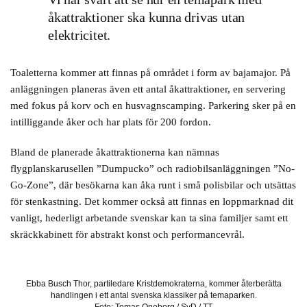
åkattraktioner ska kunna drivas utan
elektricitet.
Toaletterna kommer att finnas på området i form av bajamajor. På
anläggningen planeras även ett antal åkattraktioner, en servering
med fokus på korv och en husvagnscamping. Parkering sker på en
intilliggande åker och har plats för 200 fordon.
Bland de planerade åkattraktionerna kan nämnas
flygplanskarusellen ”Dumpucko” och radiobilsanläggningen ”No-
Go-Zone”, där besökarna kan åka runt i små polisbilar och utsättas
för stenkastning. Det kommer också att finnas en loppmarknad dit
vanligt, hederligt arbetande svenskar kan ta sina familjer samt ett
skräckkabinett för abstrakt konst och performancevrål.
Ebba Busch Thor, partiledare Kristdemokraterna, kommer återberätta
handlingen i ett antal svenska klassiker på temaparken.