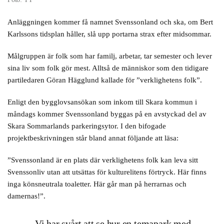
Anläggningen kommer få namnet Svenssonland och ska, om Bert
Karlssons tidsplan håller, slå upp portarna strax efter midsommar.
Målgruppen är folk som har familj, arbetar, tar semester och lever
sina liv som folk gör mest. Alltså de människor som den tidigare
partiledaren Göran Hägglund kallade för ”verklighetens folk”.
Enligt den bygglovsansökan som inkom till Skara kommun i
måndags kommer Svenssonland byggas på en avstyckad del av
Skara Sommarlands parkeringsytor. I den bifogade
projektbeskrivningen står bland annat följande att läsa:
”Svenssonland är en plats där verklighetens folk kan leva sitt
Svenssonliv utan att utsättas för kulturelitens förtryck. Här finns
inga könsneutrala toaletter. Här går man på herrarnas och
damernas!”.
Vi har svårt att se hur en temapark med