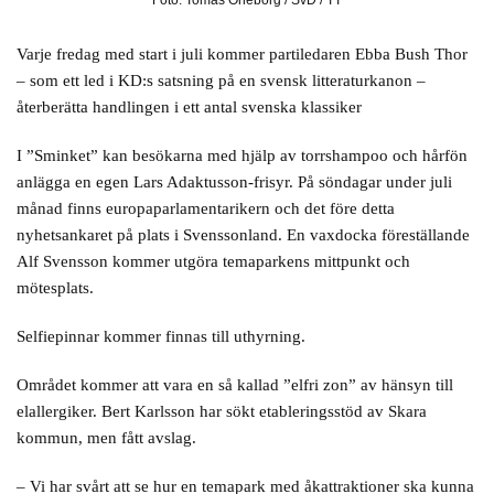
Foto: Tomas Oneborg / SvD / TT
Varje fredag med start i juli kommer partiledaren Ebba Bush Thor
– som ett led i KD:s satsning på en svensk litteraturkanon –
återberätta handlingen i ett antal svenska klassiker
I ”Sminket” kan besökarna med hjälp av torrshampoo och hårfön
anlägga en egen Lars Adaktusson-frisyr. På söndagar under juli
månad finns europaparlamentarikern och det före detta
nyhetsankaret på plats i Svenssonland. En vaxdocka föreställande
Alf Svensson kommer utgöra temaparkens mittpunkt och
mötesplats.
Selfiepinnar kommer finnas till uthyrning.
Området kommer att vara en så kallad ”elfri zon” av hänsyn till
elallergiker. Bert Karlsson har sökt etableringsstöd av Skara
kommun, men fått avslag.
– Vi har svårt att se hur en temapark med åkattraktioner ska kunna