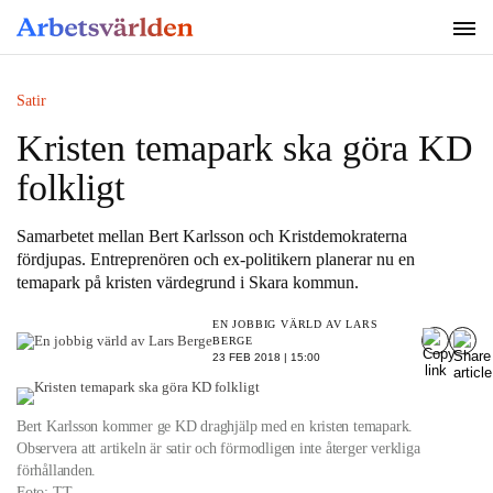
SÖK
Satir
Kristen temapark ska göra KD
folkligt
Samarbetet mellan Bert Karlsson och Kristdemokraterna
fördjupas. Entreprenören och ex-politikern planerar nu en
temapark på kristen värdegrund i Skara kommun.
EN JOBBIG VÄRLD AV LARS
BERGE
23 FEB 2018 | 15:00
Bert Karlsson kommer ge KD draghjälp med en kristen temapark.
Observera att artikeln är satir och förmodligen inte återger verkliga
förhållanden.
Foto: TT