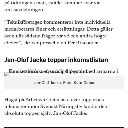
på tidningens mail, istället kommer svar via
9. Catharina Elmsäter-Svärd (Byggföretagen),
246
pressavdelningen.
892 kr/mån
”Teknikföretagen kommenterar inte individuella
10. Jonas Siljhammar (Visita):
233 950 kr/mån
medarbetares löner och ersättningar. Detta gäller
även när sådana frågor rör vd och andra högre
Källa: Skatteverket (fastställd förvärvsinkomst)
chefer.”, skriver presschefen Per Braconier.
Jan-Olof Jacke toppar inkomstlistan
Jan-Olof Jacke. Foto: Kate Gabor
Högst på Arbetsvärldens lista över topparnas
inkomster inom Svenskt Näringsliv landar den
absoluta toppen själv, Jan-Olof Jacke.