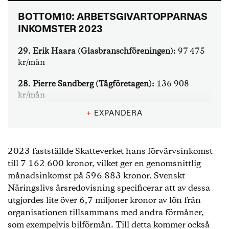
BOTTOM10: ARBETSGIVARTOPPARNAS
INKOMSTER 2023
29. Erik Haara (Glasbranschföreningen):
97 475
kr/mån
28. Pierre Sandberg (Tågföretagen):
136 908
kr/mån
+
EXPANDERA
27. Cecilia Nykvist (TEKO):
138 558 kr/mån
26. Elin Lydahl (Innovationsföretagen):
139 316
kr/mån
2023 fastställde Skatteverket hans förvärvsinkomst
till 7 162 600 kronor, vilket ger en genomsnittlig
25. Stefan Koskinen (Almega Tjänsteföretagen):
månadsinkomst på 596 883 kronor. Svenskt
142 758 kr/mån
Näringslivs årsredovisning specificerar att av dessa
utgjordes lite över 6,7 miljoner kronor av lön från
24. Tomas Torstensson (EFA/TGA):
144 033
organisationen tillsammans med andra förmåner,
kr/mån
som exempelvis bilförmån. Till detta kommer också