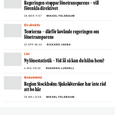
Regeringen stoppar lönetransparens – vill
förenkla direktivet
26 MAR 11:57
MIKAEL FELDBAUM
EU-direktiv
Teorierna – därför kovände regeringen om
lönetransparens
22 APR 06:30
RICKARD JAKBO
Lön
Ny lönestatistik – Vid 55 så kan du hälsa hem?
4 MAJ 06:00
SUSANNA LUNDELL
Bostadsbrist
Region Stockholm: Sjuksköterskor har inte råd
att bo här
26 MAJ 12:59
MIKAEL FELDBAUM