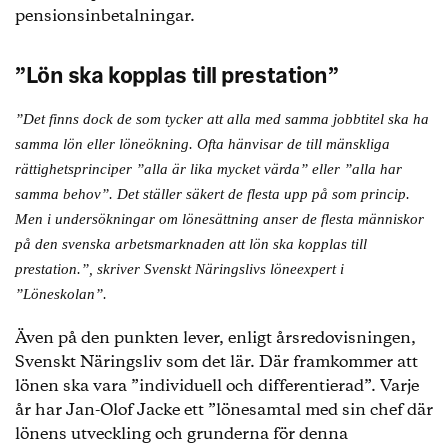
23. Åsa Zetterberg (TechSverige):
147 267 kr/mån
pensionsinbetalningar.
22. Eva Glückman, (Grafiska Företagen):
147 508
”Lön ska kopplas till prestation”
kr/mån
21. Antje Dedering (Vårdföretagen):
147 858
”Det finns dock de som tycker att alla med samma jobbtitel ska ha
kr/mån
samma lön eller löneökning. Ofta hänvisar de till mänskliga
rättighetsprinciper ”alla är lika mycket värda” eller ”alla har
20. Richard Orgård (Säkerhetsföretagen):
148
samma behov”. Det ställer säkert de flesta upp på som princip.
292 kr/mån
Men i undersökningar om lönesättning anser de flesta människor
på den svenska arbetsmarknaden att lön ska kopplas till
Källa: Skatteverket (fastställd förvärvsinkomst)
prestation.”, skriver Svenskt Näringslivs löneexpert i
”Löneskolan”.
Även på den punkten lever, enligt årsredovisningen,
Svenskt Näringsliv som det lär. Där framkommer att
lönen ska vara ”individuell och differentierad”. Varje
år har Jan-Olof Jacke ett ”lönesamtal med sin chef där
lönens utveckling och grunderna för denna