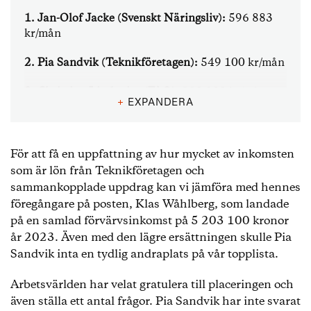
1. Jan-Olof Jacke (Svenskt Näringsliv):
596 883
kr/mån
2. Pia Sandvik (Teknikföretagen):
549 100 kr/mån
3. Christina Lindenius (FAO):
298 900 kr/mån
+
EXPANDERA
4. Björn Hellman (Livsmedelsföretagen):
275 775
kr/mån
För att få en uppfattning av hur mycket av inkomsten
5. Ann Öberg (Almega Tjänsteförbunden):
274
som är lön från Teknikföretagen och
591 kr/mån
sammankopplade uppdrag kan vi jämföra med hennes
föregångare på posten, Klas Wåhlberg, som landade
6. Marcus Dahlsten (Transportföretagen):
264
på en samlad förvärvsinkomst på 5 203 100 kronor
417 kr/mån
år 2023. Även med den lägre ersättningen skulle Pia
Sandvik inta en tydlig andraplats på vår topplista.
7. Sofia Larsen (Svensk Handel)
: 259 525 kr/mån
8. Per Hidesten, (Industriarbetsgivarna):
252 333
Arbetsvärlden har velat gratulera till placeringen och
kr/mån
även ställa ett antal frågor. Pia Sandvik har inte svarat