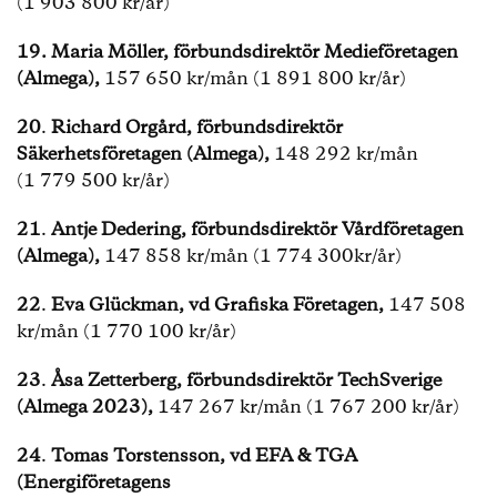
(1 903 800 kr/år)
19.
Maria Möller, förbundsdirektör Medieföretagen
(Almega),
157 650 kr/mån (1 891 800 kr/år)
20
.
Richard Orgård, förbundsdirektör
Säkerhetsföretagen (Almega),
148 292 kr/mån
(1 779 500 kr/år)
21
.
Antje Dedering, förbundsdirektör Vårdföretagen
(Almega),
147 858 kr/mån (1 774 300kr/år)
22
.
Eva Glückman, vd Grafiska Företagen,
147 508
kr/mån (1 770 100 kr/år)
23
.
Åsa Zetterberg, förbundsdirektör TechSverige
(Almega 2023),
147 267 kr/mån (1 767 200 kr/år)
24
.
Tomas Torstensson, vd EFA & TGA
(Energiföretagens