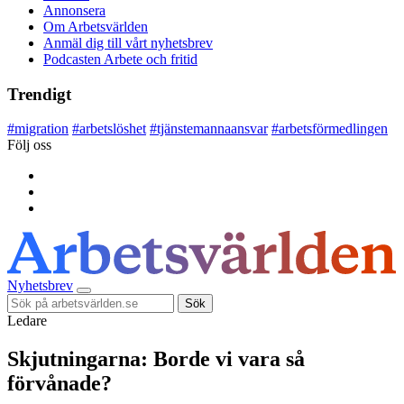
Annonsera
Om Arbetsvärlden
Anmäl dig till vårt nyhetsbrev
Podcasten Arbete och fritid
Trendigt
#
migration
#
arbetslöshet
#
tjänstemannaansvar
#
arbetsförmedlingen
Följ oss
Nyhetsbrev
Sök
Ledare
Skjutningarna: Borde vi vara så
förvånade?