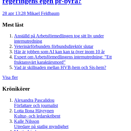
regeringens egen pr-byrå?
28 apr 13:28
Mikael Feldbaum
Mest läst
Anställd på Arbetsförmedlingen tog sitt liv under
internutredning
Veterinärförbundets förbundsdirektör slutar
Här är jobben som AI kan kan ta över inom 10 år
Expert om Arbetsförmedlingens internutredning: ”Ett
fruktansvärt karaktärsmord”
Vad är skillnaden mellan HVB-hem och Sis-hem?
Visa fler
Krönikörer
Alexandra Pascalidou
Författare och journalist
Lotta Ilona Häyrynen
Kultur- och ledarskribent
Kalle Nilsson
Utredare på statlig myndighet