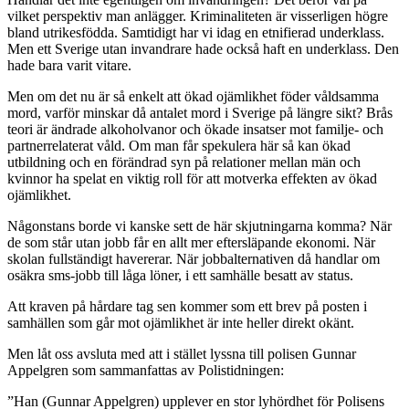
vilket perspektiv man anlägger. Kriminaliteten är visserligen högre
bland utrikesfödda. Samtidigt har vi idag en etnifierad underklass.
Men ett Sverige utan invandrare hade också haft en underklass. Den
hade bara varit vitare.
Men om det nu är så enkelt att ökad ojämlikhet föder våldsamma
mord, varför minskar då antalet mord i Sverige på längre sikt? Brås
teori är ändrade alkoholvanor och ökade insatser mot familje- och
partnerrelaterat våld. Om man får spekulera här så kan ökad
utbildning och en förändrad syn på relationer mellan män och
kvinnor ha spelat en viktig roll för att motverka effekten av ökad
ojämlikhet.
Någonstans borde vi kanske sett de här skjutningarna komma? När
de som står utan jobb får en allt mer eftersläpande ekonomi. När
skolan fullständigt havererar. När jobbalternativen då handlar om
osäkra sms-jobb till låga löner, i ett samhälle besatt av status.
Att kraven på hårdare tag sen kommer som ett brev på posten i
samhällen som går mot ojämlikhet är inte heller direkt okänt.
Men låt oss avsluta med att i stället lyssna till polisen Gunnar
Appelgren som sammanfattas av Polistidningen:
”Han (Gunnar Appelgren) upplever en stor lyhördhet för Polisens