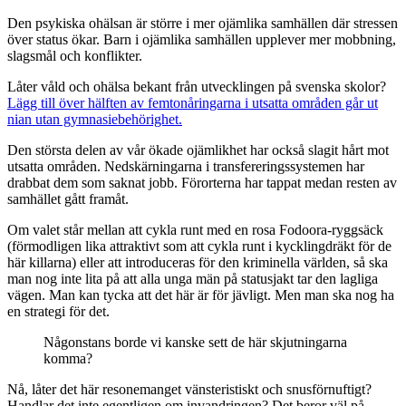
Den psykiska ohälsan är större i mer ojämlika samhällen där stressen
över status ökar. Barn i ojämlika samhällen upplever mer mobbning,
slagsmål och konflikter.
Låter våld och ohälsa bekant från utvecklingen på svenska skolor?
Lägg till över hälften av femtonåringarna i utsatta områden går ut
nian utan gymnasiebehörighet.
Den största delen av vår ökade ojämlikhet har också slagit hårt mot
utsatta områden. Nedskärningarna i transfereringssystemen har
drabbat dem som saknat jobb. Förorterna har tappat medan resten av
samhället gått framåt.
Om valet står mellan att cykla runt med en rosa Fodoora-ryggsäck
(förmodligen lika attraktivt som att cykla runt i kycklingdräkt för de
här killarna) eller att introduceras för den kriminella världen, så ska
man nog inte lita på att alla unga män på statusjakt tar den lagliga
vägen. Man kan tycka att det här är för jävligt. Men man ska nog ha
en strategi för det.
Någonstans borde vi kanske sett de här skjutningarna
komma?
Nå, låter det här resonemanget vänsteristiskt och snusförnuftigt?
Handlar det inte egentligen om invandringen? Det beror väl på