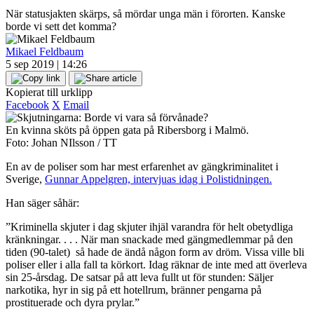
När statusjakten skärps, så mördar unga män i förorten. Kanske
borde vi sett det komma?
Mikael Feldbaum
5 sep 2019 | 14:26
Kopierat till urklipp
Facebook
X
Email
En kvinna sköts på öppen gata på Ribersborg i Malmö.
Foto: Johan NIlsson / TT
En av de poliser som har mest erfarenhet av gängkriminalitet i
Sverige,
Gunnar Appelgren, intervjuas idag i Polistidningen.
Han säger såhär:
”Kriminella skjuter i dag skjuter ihjäl varandra för helt obetydliga
kränkningar. . . . När man snackade med gängmedlemmar på den
tiden (90-talet) så hade de ändå någon form av dröm. Vissa ville bli
poliser eller i alla fall ta körkort. Idag räknar de inte med att överleva
sin 25-årsdag. De satsar på att leva fullt ut för stunden: Säljer
narkotika, hyr in sig på ett hotellrum, bränner pengarna på
prostituerade och dyra prylar.”