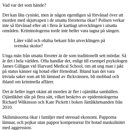
Vad var det som hände?
Det kan låta cyniskt, men är någon egentligen så förvånad över att
morden med skjutvapen i de utsatta förorterna ökar? Polisen verkar
inte så förvånad efter att i flera år kartlagt utvecklingen i utsatta
områden. Kriminologerna torde inte heller vara tagna på sängen.
Låter våld och ohälsa bekant från utvecklingen på
svenska skolor?
Unga män från utsatta förorter är de som traditionellt sett mördar. Så
är det i hela världen. Ofta handlar det, enligt till exempel psykologen
James Gilligan vid Harvard Medical School, om att ung man i jakt
på status känner sig hotad eller förnedrad. Ibland kan det vara
triviala saker som att bli lämnad av flickvännen, bli mobbad och
ibland om kriminella affärer.
Det är heller inget okänt att morden är fler i ojämlika samhällen.
Ojämlikhet slår på flera sätt, vilket beskrivs av epidemiologerna
Richard Wilkinson och Kate Pickett i boken Jämlikhetsanden från
2010.
Skilsmässorna ökar i familjer med stressad ekonomi. Papporna
lämnar, och pojkar utan pappor kompenserar för hotad maskulinitet
med aggression.