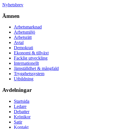
Nyhetsbrev
Ämnen
Arbetsmarknad
Arbetsmiljö
Arbetsrätt
Avtal
Demokrati
Ekonomi & tillväxt
Facklig utveckling
Internationellt
Jämställdhet & mångfald
Trygghetssystem
Utbildning
Avdelningar
Startsida
Ledare
Debatter
Krönikor
Satir
Kontakt