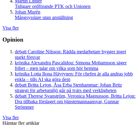
Martin Linder
Tidigare ordförande PTK och Unionen
Johan Murén
Mångsysslare utan anställning
Visa fler
Opinion
debatt
Caroline Nilsson:
Rädda medarbetare bygger inget
starkt försvar
krönika
Alexandra Pascalidou:
Simona Mohamsson säger
frihet – men talar om vilka som hör hemma
krönika
Lotta Ilona Häyrynen:
För chefen är alla andras jobb
enkla – tills AI ska göra dem
debatt
Britta Lejon, Åsa Erba Stenhammar:
Johan Britz
strategi för arbetsmiljö går på tvärs med verkligheten
debatt
Therese Svanström, Veronica Magnusson, Britta Lejon:
Dra tillbaka förslaget om tjänstemannaansvar, Gunnar
Strömmer
Visa fler
Hämtar fler artiklar