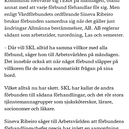
Kommunal försvarar sig i Ekot på måndagen, bland
annat med att varje förbund förhandlar för sig. Men
enligt Vårdförbundets ordförande Sineva Ribeiro
brukar förbunden samordna sig när det gäller just
ändringar Allmänna bestämmelser, AB. AB reglerar
sådant som arbetstider, turordning, Las och semester.
– Där vill SKL alltid ha samma villkor med alla
förbund, säger hon till Arbetsvärlden på måndagen.
Det innebär också att när något förbund släpper på
villkoren får de andra automatiskt frågan på sina
bord.
Vilket alltså nu har skett. SKL har kallat de andra
förbunden till sådana förhandlingar, och det rör stora
tjänstemannagrupper som sjuksköterskor, lärare,
socionomer och läkare.
Sineva Ribeiro säger till Arbetsvärlden att förbundens
förhandlingschefer precis har inlett en samordning