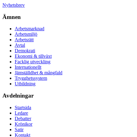
Nyhetsbrev
Ämnen
Arbetsmarknad
Arbetsmiljö
Arbetsrätt
Avtal
Demokrati
Ekonomi & tillväxt
Facklig utveckling
Internationellt
Jämställdhet & mångfald
Trygghetssystem
Utbildning
Avdelningar
Startsida
Ledare
Debatter
Krönikor
Satir
Kontakt