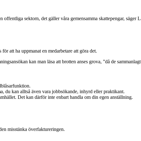
 den offentliga sektorn, det gäller våra gemensamma skattepengar, säger
as för att ha uppmanat en medarbetare att göra det.
tämningsansökan kan man läsa att brotten anses grova, ”då de sammanlagt
lblåsarfunktion.
ma, du kan alltså även vara jobbsökande, inhyrd eller praktikant.
amhället. Det kan därför inte enbart handla om din egen anställning.
 den misstänka överfaktureringen.