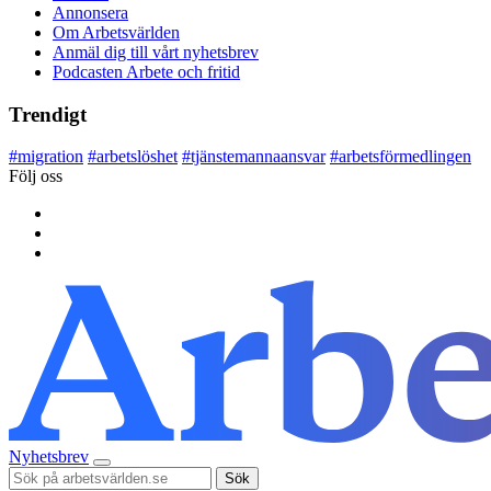
Annonsera
Om Arbetsvärlden
Anmäl dig till vårt nyhetsbrev
Podcasten Arbete och fritid
Trendigt
#
migration
#
arbetslöshet
#
tjänstemannaansvar
#
arbetsförmedlingen
Följ oss
Nyhetsbrev
Sök