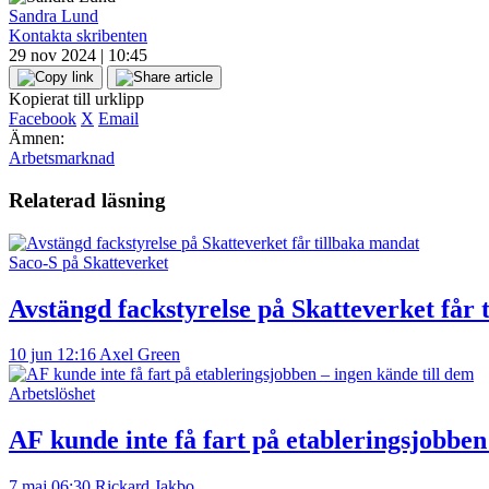
Sandra Lund
Kontakta skribenten
29 nov 2024 | 10:45
Kopierat till urklipp
Facebook
X
Email
Ämnen:
Arbetsmarknad
Relaterad läsning
Saco-S på Skatteverket
Avstängd fackstyrelse på Skatteverket får 
10 jun 12:16
Axel Green
Arbetslöshet
AF kunde inte få fart på etableringsjobben
7 maj 06:30
Rickard Jakbo