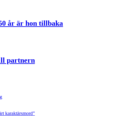
50 år är hon tillbaka
ill partnern
ng
ärt karaktärsmord”