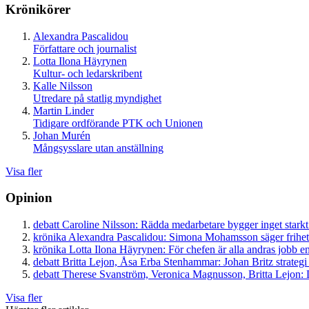
Krönikörer
Alexandra Pascalidou
Författare och journalist
Lotta Ilona Häyrynen
Kultur- och ledarskribent
Kalle Nilsson
Utredare på statlig myndighet
Martin Linder
Tidigare ordförande PTK och Unionen
Johan Murén
Mångsysslare utan anställning
Visa fler
Opinion
debatt
Caroline Nilsson:
Rädda medarbetare bygger inget starkt
krönika
Alexandra Pascalidou:
Simona Mohamsson säger frihet
krönika
Lotta Ilona Häyrynen:
För chefen är alla andras jobb en
debatt
Britta Lejon, Åsa Erba Stenhammar:
Johan Britz strategi
debatt
Therese Svanström, Veronica Magnusson, Britta Lejon:
D
Visa fler