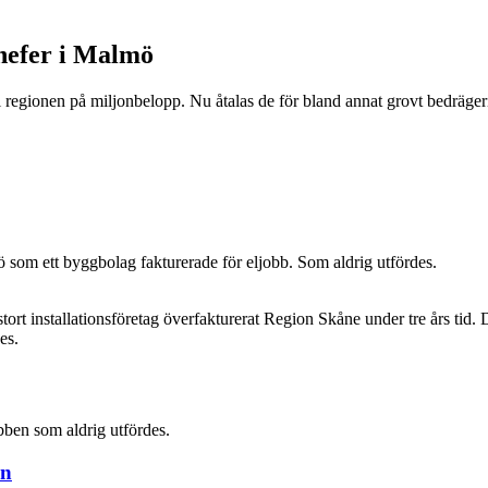
chefer i Malmö
l regionen på miljonbelopp. Nu åtalas de för bland annat grovt bedräger
som ett byggbolag fakturerade för eljobb. Som aldrig utfördes.
ort installationsföretag överfakturerat Region Skåne under tre års tid. 
es.
obben som aldrig utfördes.
en