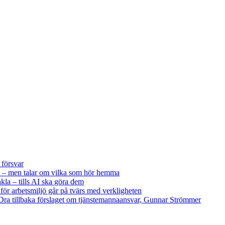
 försvar
 – men talar om vilka som hör hemma
kla – tills AI ska göra dem
 för arbetsmiljö går på tvärs med verkligheten
ra tillbaka förslaget om tjänstemannaansvar, Gunnar Strömmer