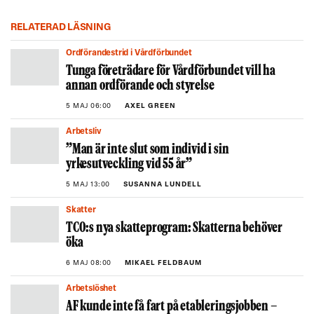
RELATERAD LÄSNING
Ordförandestrid i Vårdförbundet
Tunga företrädare för Vårdförbundet vill ha
annan ordförande och styrelse
5 MAJ 06:00
AXEL GREEN
Arbetsliv
”Man är inte slut som individ i sin
yrkesutveckling vid 55 år”
5 MAJ 13:00
SUSANNA LUNDELL
Skatter
TCO:s nya skatteprogram: Skatterna behöver
öka
6 MAJ 08:00
MIKAEL FELDBAUM
Arbetslöshet
AF kunde inte få fart på etableringsjobben –