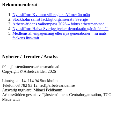
Rekommenderat
Nya siffror: Kvinnor vill reglera AI mer än män
Stockholm sämst fackligt organiserat i Sverige
Arbetsvärldens valkompass 2026 – fokus arbetsmarknad
Nya siffror: Halva Sverige tycker demokratin går åt fel håll
Medlemstal, engagemang eller nya generationer – så mäts
fackens livskraft
Nyheter / Trender / Analys
från tjänstemännens arbetsmarknad
Copyright
©
Arbetsvärlden 2026
Linnégatan 14, 114 94 Stockholm
Telefon 08-782 93 12, red@arbetsvarlden.se
Ansvarig utgivare: Mikael Feldbaum
Arbetsvärlden ges ut av Tjänstemännens Centralorganisation, TCO.
Made with