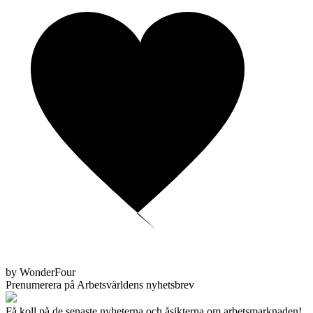
by WonderFour
Prenumerera på Arbetsvärldens nyhetsbrev
Få koll på de senaste nyheterna och åsikterna om arbetsmarknaden!