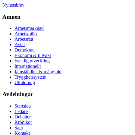
Nyhetsbrev
Ämnen
Arbetsmarknad
Arbetsmiljö
Arbetsrätt
Avtal
Demokrati
Ekonomi & tillväxt
Facklig utveckling
Internationellt
Jämställdhet & mångfald
Trygghetssystem
Utbildning
Avdelningar
Startsida
Ledare
Debatter
Krönikor
Satir
Kontakt