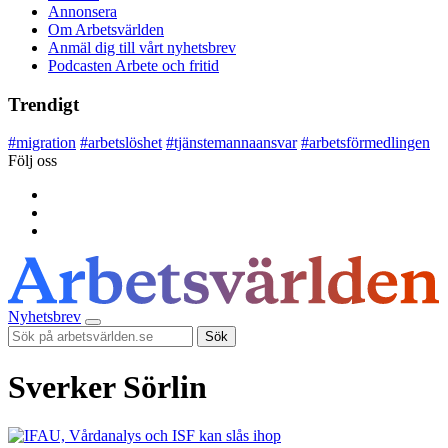
Annonsera
Om Arbetsvärlden
Anmäl dig till vårt nyhetsbrev
Podcasten Arbete och fritid
Trendigt
#
migration
#
arbetslöshet
#
tjänstemannaansvar
#
arbetsförmedlingen
Följ oss
Nyhetsbrev
Sök
Sverker Sörlin