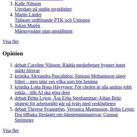
Kalle Nilsson
Utredare på statlig myndighet
Martin Linder
Tidigare ordförande PTK och Unionen
Johan Murén
Mångsysslare utan anställning
Visa fler
Opinion
debatt
Caroline Nilsson:
Rädda medarbetare bygger inget
starkt försvar
krönika
Alexandra Pascalidou:
Simona Mohamsson säger
frihet – men talar om vilka som hör hemma
krönika
Lotta Ilona Häyrynen:
För chefen är alla andras jobb
enkla – tills AI ska göra dem
debatt
Britta Lejon, Åsa Erba Stenhammar:
Johan Britz
strategi för arbetsmiljö går på tvärs med verkligheten
debatt
Therese Svanström, Veronica Magnusson, Britta Lejon:
Dra tillbaka förslaget om tjänstemannaansvar, Gunnar
Strömmer
Visa fler