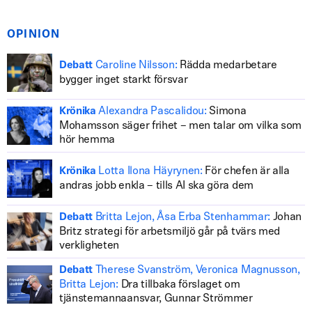
OPINION
Caroline Nilsson:
Rädda medarbetare
Debatt
bygger inget starkt försvar
Alexandra Pascalidou:
Simona
Krönika
Mohamsson säger frihet – men talar om vilka som
hör hemma
Lotta Ilona Häyrynen:
För chefen är alla
Krönika
andras jobb enkla – tills AI ska göra dem
Britta Lejon, Åsa Erba Stenhammar:
Johan
Debatt
Britz strategi för arbetsmiljö går på tvärs med
verkligheten
Therese Svanström, Veronica Magnusson,
Debatt
Britta Lejon:
Dra tillbaka förslaget om
tjänstemannaansvar, Gunnar Strömmer