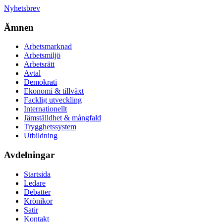
Nyhetsbrev
Ämnen
Arbetsmarknad
Arbetsmiljö
Arbetsrätt
Avtal
Demokrati
Ekonomi & tillväxt
Facklig utveckling
Internationellt
Jämställdhet & mångfald
Trygghetssystem
Utbildning
Avdelningar
Startsida
Ledare
Debatter
Krönikor
Satir
Kontakt