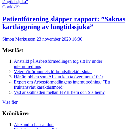
Covid-19
Patientförening släpper rapport: ”Saknas
kartläggning av långtidssjuka”
Simon Markusson
23 november 2020 16:30
Mest läst
Anställd på Arbetsförmedlingen tog sitt liv under
internutredning
Veterinärförbundets förbundsdirektör slutar
Här är jobben som AI kan kan ta över inom 10 år
Expert om Arbetsförmedlingens internutredning: ”Ett
fruktansvärt karaktärsmord”
Vad är skillnaden mellan HVB-hem och Sis-hem?
Visa fler
Krönikörer
Alexandra Pascalidou