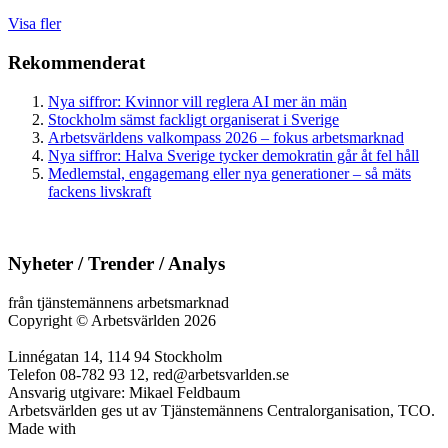
Visa fler
Rekommenderat
Nya siffror: Kvinnor vill reglera AI mer än män
Stockholm sämst fackligt organiserat i Sverige
Arbetsvärldens valkompass 2026 – fokus arbetsmarknad
Nya siffror: Halva Sverige tycker demokratin går åt fel håll
Medlemstal, engagemang eller nya generationer – så mäts
fackens livskraft
Nyheter / Trender / Analys
från tjänstemännens arbetsmarknad
Copyright
©
Arbetsvärlden 2026
Linnégatan 14, 114 94 Stockholm
Telefon 08-782 93 12, red@arbetsvarlden.se
Ansvarig utgivare: Mikael Feldbaum
Arbetsvärlden ges ut av Tjänstemännens Centralorganisation, TCO.
Made with