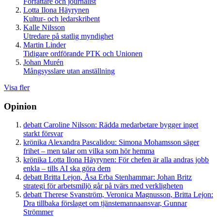
Författare och journalist
Lotta Ilona Häyrynen
Kultur- och ledarskribent
Kalle Nilsson
Utredare på statlig myndighet
Martin Linder
Tidigare ordförande PTK och Unionen
Johan Murén
Mångsysslare utan anställning
Visa fler
Opinion
debatt
Caroline Nilsson:
Rädda medarbetare bygger inget
starkt försvar
krönika
Alexandra Pascalidou:
Simona Mohamsson säger
frihet – men talar om vilka som hör hemma
krönika
Lotta Ilona Häyrynen:
För chefen är alla andras jobb
enkla – tills AI ska göra dem
debatt
Britta Lejon, Åsa Erba Stenhammar:
Johan Britz
strategi för arbetsmiljö går på tvärs med verkligheten
debatt
Therese Svanström, Veronica Magnusson, Britta Lejon:
Dra tillbaka förslaget om tjänstemannaansvar, Gunnar
Strömmer