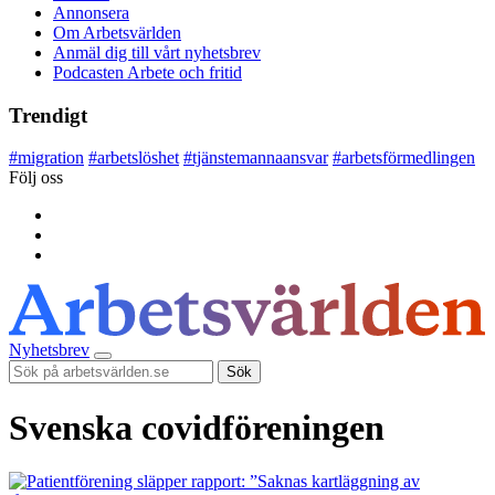
Annonsera
Om Arbetsvärlden
Anmäl dig till vårt nyhetsbrev
Podcasten Arbete och fritid
Trendigt
#
migration
#
arbetslöshet
#
tjänstemannaansvar
#
arbetsförmedlingen
Följ oss
Nyhetsbrev
Sök
Svenska covidföreningen