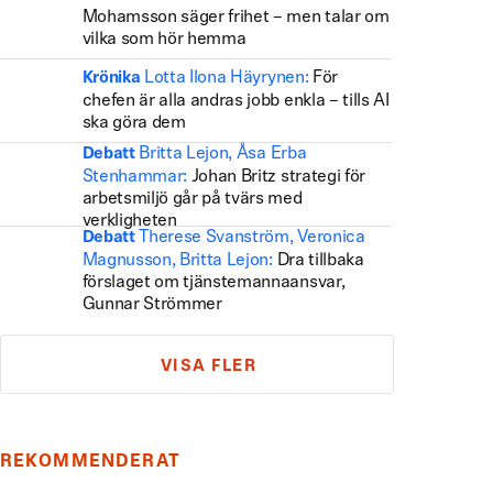
Mohamsson säger frihet – men talar om
vilka som hör hemma
Lotta Ilona Häyrynen:
För
Krönika
chefen är alla andras jobb enkla – tills AI
ska göra dem
Britta Lejon, Åsa Erba
Debatt
Stenhammar:
Johan Britz strategi för
arbetsmiljö går på tvärs med
verkligheten
Therese Svanström, Veronica
Debatt
Magnusson, Britta Lejon:
Dra tillbaka
förslaget om tjänstemannaansvar,
Gunnar Strömmer
VISA FLER
REKOMMENDERAT