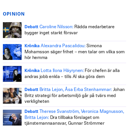
OPINION
Caroline Nilsson:
Rädda medarbetare
Debatt
bygger inget starkt försvar
Alexandra Pascalidou:
Simona
Krönika
Mohamsson säger frihet – men talar om vilka som
hör hemma
Lotta Ilona Häyrynen:
För chefen är alla
Krönika
andras jobb enkla – tills AI ska göra dem
Britta Lejon, Åsa Erba Stenhammar:
Johan
Debatt
Britz strategi för arbetsmiljö går på tvärs med
verkligheten
Therese Svanström, Veronica Magnusson,
Debatt
Britta Lejon:
Dra tillbaka förslaget om
tjänstemannaansvar, Gunnar Strömmer